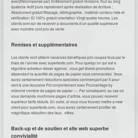
avec|Récompensé par} Entièrement gratuit révisions Tout au long
quatorze Actif jours rapidement après réalisation de écriture ;
Absolument gratuit titlepage, bibliographie , matériel contenu liste et
vérification; Et 100% gratuit orientation Vingt-quatre heures. Les
clients sont sûr de recevoir a documents d’un qualité supérieure
avec moindre coût prix de vente
Remises et supplémentaires
Les clients vont obtenir vacances bénéfiques prix coupes tous par le
biais de l’année avec supertexte.com. Pour quelqu’un qui est a
régulière acheteur dieser agence , vous get divers promotions
dépendant la quantité de pages de papier vous commandez. Vous
aurez certainement réductions spéciales commençant par 5 pour
cent à une douzaine Pct conjointement avec Pourcentage by
ordonné nombre de pages de papier —. Par conséquent, au cas où
vous demande muchmore pages d’article, vous pouvez recevoir
supérieur tarifs réduits. En outre, si vous vous trouvez mettre a new
client pour supertexte.com, vous aurez certainement profiter de
magnifique réduction des taux . offres
Back-up et de soutien et site web superbe
convivialité