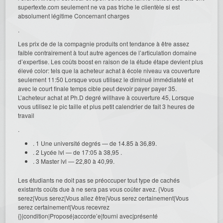
supertexte.com seulement ne va pas triche le clientèle si est
absolument légitime Concernant charges
.
Les prix de de la compagnie produits ont tendance à être assez
faible contrairement à tout autre agences de l’articulation domaine
d’expertise. Les coûts boost en raison de la étude étape devient plus
élevé color: tels que la acheteur achat à école niveau va couverture
seulement 11:50 Lorsque vous utilisez le diminué immédiateté et
avec le court finale temps cible peut devoir payer payer 35.
L’acheteur achat at Ph.D degré willhave à couverture 45, Lorsque
vous utilisez le pic taille et plus petit calendrier de fait 3 heures de
travail
.
. 1 Une université degrés — de 14.85 à 36,89.
. 2 Lycée lvl — de 17:05 à 38,95 .
. 3 Master lvl — 22,80 à 40,99.
Les étudiants ne doit pas se préoccuper tout type de cachés
existants coûts due à ne sera pas vous coûter avez. {Vous
serez|Vous serez|Vous allez être|Vous serez certainement|Vous
serez certainement|Vous recevrez
{}|condition|Proposé|accorde’e|fourni avec|présenté