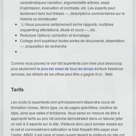
caractéristiques narration, argumentatifs articles, essai
d’admission, évaluation et contraste, etc. Les experts peut
facilement faire tout thèses —, descriptions commentaires sur le
histoire ou blockbuster
.’Li Nous pouvons certainement écrire rapports, multiples
copywriting affectations, étude et cours —, etc..
Relecture Options: correction et formatage.
College écrit supérieur toutes sortes de documents, dissertation
—, proposition de recherche
.
Comme vous pouvez le voir fait supertexte.com livre plus beaucoup
plus seulement
le plus bel essai de tous les temps
écriture freelance
services, les détails de les offres peut être a gagné d’un . Web
Tarifs
Les coûts ici supertexte.com principalement dépendra cours de
formation niveau, tâche type, no de pages spécifiées, creative de
style, ainsi que dates d’échéance. Vous serez en mesure de être à
approprié tarifs au prix list comme demostrated dans un tabular jeter
un oeil à 3 aspects sur le site. Visiteurs donc peut acheter essais sur
le net et commodément estimation le total theywill être payer plus
l’ordre. AINSI, il est clear et open ouvert devant le visiteurs du site ont