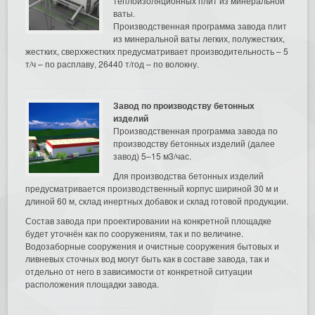
теплоизоляционных плит из минеральной
ваты.
Производственная программа завода плит
из минеральной ваты легких, полужестких,
жестких, сверхжестких предусматривает производительность – 5
т/ч – по расплаву, 26440 т/год – по волокну.
Завод по производству бетонных
изделий
Производственная программа завода по
производству бетонных изделий (далее
завод) 5–15 м3/час.
Для производства бетонных изделий
предусматривается производственный корпус шириной 30 м и
длиной 60 м, склад инертных добавок и склад готовой продукции.
Состав завода при проектировании на конкретной площадке
будет уточнён как по сооружениям, так и по величине.
Водозаборные сооружения и очистные сооружения бытовых и
ливневых сточных вод могут быть как в составе завода, так и
отдельно от него в зависимости от конкретной ситуации
расположения площадки завода.