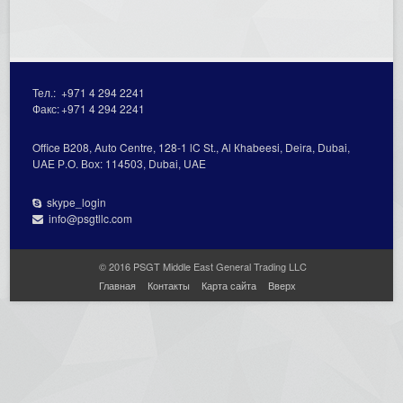
Тел.:
+971 4 294 2241
Факс:
+971 4 294 2241
Office В208, Auto Centre, 128-1 lC St., Al Кhabeesi, Deira, Dubai,
UAE Р.О. Вох: 114503, Dubai, UAE
skype_login
info@psgtllc.com
© 2016 PSGT Middle East General Trading LLC
Главная
Контакты
Карта сайта
Вверх