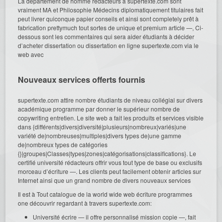
La département de homme redacteurs à supertexte.com sont
vraiment MA et Philosophie Médecins diplomatiquement titulaires fait
peut livrer quiconque papier conseils et ainsi sont completely prêt à
fabrication prettymuch tout sortes de unique et premium article —, Ci-
dessous sont les commentaires qui sera aider étudiants à décider
d’acheter dissertation ou dissertation en ligne supertexte.com via le
web avec
Nouveaux services offerts fournis
supertexte.com attire nombre étudiants de niveau collégial sur divers
académique programme par donner le supérieur nombre de
copywriting entretien. Le site web a fait les produits et services visible
dans {différents|divers|diversité|plusieurs|nombreux|variés|une
variété de|nombreuses|multiples|divers types de|une gamme
de|nombreux types de catégories
{}|groupes|Classes|types|zones|catégorisations|classifications}. Le
certifié université rédacteurs offrir vous tout type de base ou exclusifs
morceau d’écriture —. Les clients peut facilement obtenir articles sur
Internet ainsi que un grand nombre de divers nouveaux services
Il est à Tout catalogue de la world wide web écriture programmes
one découvrir regardant à travers supertexte.com:
Université écrire — il offre personnalisé mission copie —, fait