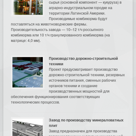
сырья (основной компонент — кукуруза) в
аграрно-индустриальном городке на
территории Латинской Америки.
Производимые комбикорма будут
поставляться на животноводческие фермы.
Производительность завода — 10–12 т/ч россыпного
комбикорма или 10 т/ч гранулированного комбикорма (на
матрице: 4,0 мм).
Производство дорожно-строительной
техники
Проект предусматривает производство
дорожно-строительной техники, резервных
источников питания, сменных рабочих
органов техники и создание
производственных мощностей для
обеспечения функционирования соответствующих
технологических процессов.
Завод по производству минераловатных
плит
Завод предназначен для производства