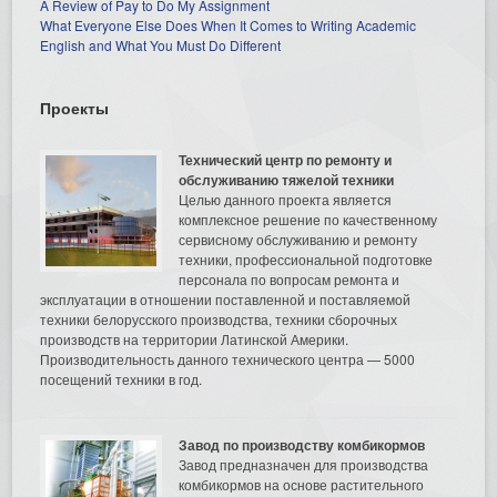
A Review of Pay to Do My Assignment
What Everyone Else Does When It Comes to Writing Academic
English and What You Must Do Different
Проекты
Технический центр по ремонту и
обслуживанию тяжелой техники
Целью данного проекта является
комплексное решение по качественному
сервисному обслуживанию и ремонту
техники, профессиональной подготовке
персонала по вопросам ремонта и
эксплуатации в отношении поставленной и поставляемой
техники белорусского производства, техники сборочных
производств на территории Латинской Америки.
Производительность данного технического центра — 5000
посещений техники в год.
Завод по производству комбикормов
Завод предназначен для производства
комбикормов на основе растительного