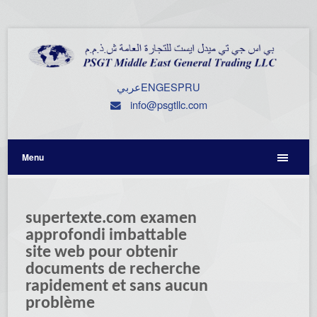
عربي
ENG
ESP
RU
info@psgtllc.com
Menu
supertexte.com examen
approfondi imbattable
site web pour obtenir
documents de recherche
rapidement et sans aucun
problème