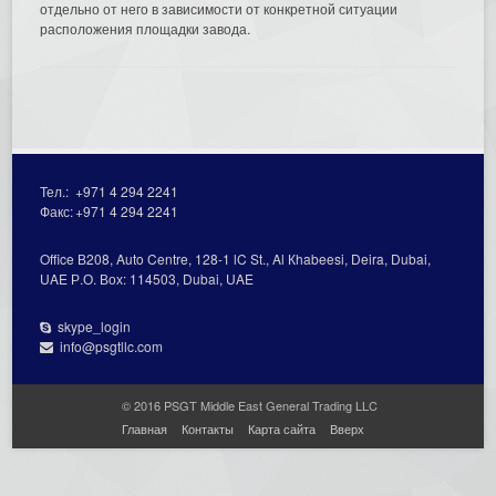
отдельно от него в зависимости от конкретной ситуации
расположения площадки завода.
Тел.:
+971 4 294 2241
Факс:
+971 4 294 2241
Office В208, Auto Centre, 128-1 lC St., Al Кhabeesi, Deira, Dubai,
UAE Р.О. Вох: 114503, Dubai, UAE
skype_login
info@psgtllc.com
© 2016 PSGT Middle East General Trading LLC
Главная
Контакты
Карта сайта
Вверх