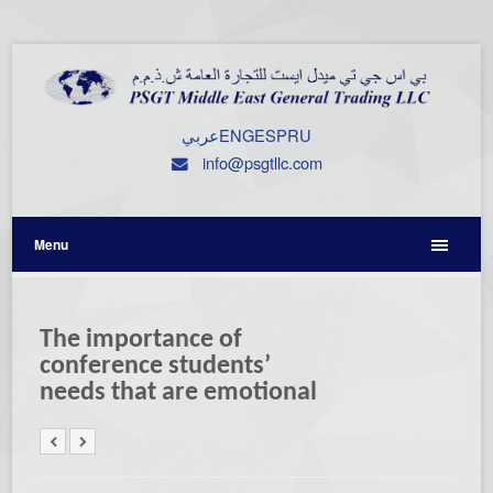
عربي
ENG
ESP
RU
info@psgtllc.com
Menu
The importance of
conference students’
needs that are emotional