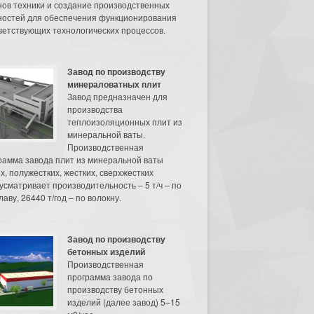
нов техники и создание производственных
остей для обеспечения функционирования
ветствующих технологических процессов.
Завод по производству
минераловатных плит
Завод предназначен для
производства
теплоизоляционных плит из
минеральной ваты.
Производственная
рамма завода плит из минеральной ваты
их, полужестких, жестких, сверхжестких
усматривает производительность – 5 т/ч – по
аву, 26440 т/год – по волокну.
Завод по производству
бетонных изделий
Производственная
программа завода по
производству бетонных
изделий (далее завод) 5–15