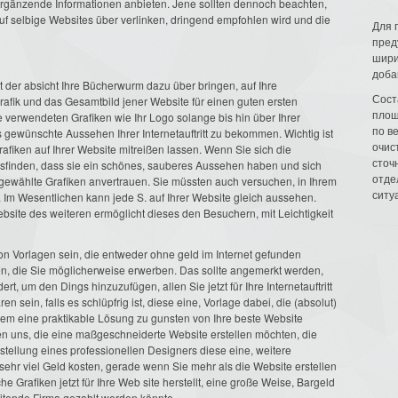
 ergänzende Informationen anbieten. Jene sollten dennoch beachten,
f selbige Websites über verlinken, dringend empfohlen wird und die
Для 
пред
шири
доба
mit der absicht Ihre Bücherwurm dazu über bringen, auf Ihre
Сост
e Grafik und das Gesamtbild jener Website für einen guten ersten
площ
verwendeten Grafiken wie Ihr Logo solange bis hin über Ihrer
по в
s gewünschte Aussehen Ihrer Internetauftritt zu bekommen. Wichtig ist
очис
rafiken auf Ihrer Website mitreißen lassen. Wenn Sie sich die
сточн
sfinden, dass sie ein schönes, sauberes Aussehen haben und sich
отде
ausgewählte Grafiken anvertrauen. Sie müssten auch versuchen, in Ihrem
ситу
 Im Wesentlichen kann jede S. auf Ihrer Website gleich aussehen.
ebsite des weiteren ermöglicht dieses den Besuchern, mit Leichtigkeit
on Vorlagen sein, die entweder ohne geld im Internet gefunden
n, die Sie möglicherweise erwerben. Das sollte angemerkt werden,
rt, um den Dings hinzuzufügen, allen Sie jetzt für Ihre Internetauftritt
 sein, falls es schlüpfrig ist, diese eine, Vorlage dabei, die (absolut)
dem eine praktikable Lösung zu gunsten von Ihre beste Website
iten uns, die eine maßgeschneiderte Website erstellen möchten, die
nstellung eines professionellen Designers diese eine, weitere
 sehr viel Geld kosten, gerade wenn Sie mehr als die Website erstellen
e Grafiken jetzt für Ihre Web site herstellt, eine große Weise, Bargeld
reitende Firma gezahlt werden könnte.