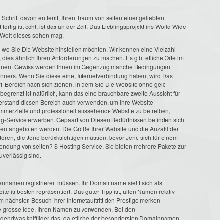
Schritt davon entfernt, Ihren Traum von seiten einer geliebten
 fertig ist echt, ist das an der Zeit, Das Lieblingsprojekt ins World Wide
 Welt dieses sehen mag.
n, wo Sie Die Website hinstellen möchten. Wir kennen eine Vielzahl
g, dies ähnlich Ihren Anforderungen zu machen. Es gibt etliche Orte im
 können. Gewiss werden Ihnen im Gegenzug manche Bedingungen
nners. Wenn Sie diese eine, Internetverbindung haben, wird Das
 1 Bereich nach sich ziehen, in dem Sie Die Website ohne geld
egrenzt ist natürlich, kann das eine brauchbare zweite Aussicht für
hverstand diesen Bereich auch verwenden, um Ihre Website
ommerzielle und professionell aussehende Website zu betreiben,
ng-Service erwerben. Gepaart von Diesen Bedürfnissen befinden sich
nen angeboten werden. Die Größe Ihrer Website und die Anzahl der
ktoren, die Jene berücksichtigen müssen, bevor Jene sich für einem
ndung von seiten? S Hosting-Service. Sie bieten mehrere Pakete zur
uverlässig sind.
nennamen registrieren müssen. Ihr Domainname sieht sich als
eite is besten repräsentiert. Das guter Tipp ist, allen Namen relativ
m nächsten Besuch Ihrer Internetauftritt den Prestige merken
e grosse Idee, Ihren Namen zu verwenden. Bei den
gendwas kniffliger das, da etliche der besondersten Domainnamen