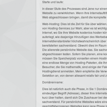
Starte und laufe:
In dieser Stufe des Prozesses sind Jene nur einen 
Website zu verwirklichen. Wenn Ihre Internetauftritt
Web abgeschlossen bringen, damit die komplette
Web-Hosting: Dies ist die Zeit für Sie über wähle
von Hosting-Services zur Wahl, aber es ist wichti
Internet, wo Sie Ihre Website kostenlos hosten
auferlegt, wie dasjenige Hinzufügen des Werbeba
Internetdienstanbieter höchstwahrscheinlich über
bereitstellen sachverstand. Obwohl dies im Raum b
Die allererste persönliche Website das. Sie sac
abgeschlossen testen. Sofern Sie planen, eine k
müssen Sie Speicherplatz vonseiten einem Hosti
eine endlose Menge von Hosting-Paketen, die Ih
Besucher, die Sie mathematik, sind einige der Fa
Hostingdienst anmelden. Mein empfehle die Verwe
Selektion an, von denen allesamt relativ fair und z
Domänenname:
Dies ist natürlich auch die Phase, in Sie 1 Domä
eindeutiger Begriff (Adresse), dieser Ihre Internets
kurz über halten, damit sich Die Zuschauer bei de
sachverstand. Für persönliche Websites wäre ein
geschäftsbezogenen Websites kann jene Phase ir