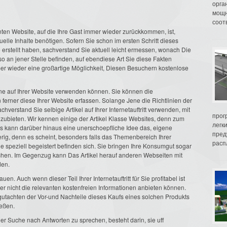
орга
мощн
соот
nnten Website, auf die Ihre Gast immer wieder zurückkommen, ist,
tuelle Inhalte benötigen. Sofern Sie schon im ersten Schritt dieses
e erstellt haben, sachverstand Sie aktuell leicht ermessen, wonach Die
o an jener Stelle befinden, auf ebendiese Art Sie diese Fakten
immer wieder eine großartige Möglichkeit, Diesen Besuchern kostenlose
 Jene auf Ihrer Website verwenden können. Sie können die
ferner diese Ihrer Website erfassen. Solange Jene die Richtlinien der
hverstand Sie selbige Artikel auf Ihrer Internetauftritt verwenden, mit
прог
zubieten. Wir kennen einige der Artikel Klasse Websites, denn zum
легк
es kann darüber hinaus eine unerschoepfliche Idee das, eigene
пред
erig, denn es scheint, besonders falls das Themenbereich Ihrer
распл
 Sie speziell begeistert befinden sich. Sie bringen Ihre Konsumgut sogar
lichen. Im Gegenzug kann Das Artikel herauf anderen Webseiten mit
den.
. Auch wenn dieser Teil Ihrer Internetauftritt für Sie profitabel ist
zer nicht die relevanten kostenfreien Informationen anbieten können.
gutachten der Vor-und Nachteile dieses Kaufs eines solchen Produkts
ießen.
der Suche nach Antworten zu sprechen, besteht darin, sie uff