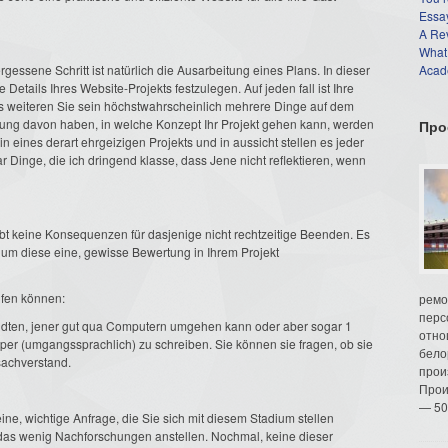
Essay
A Re
What
rgessene Schritt ist natürlich die Ausarbeitung eines Plans. In dieser
Acade
 Details Ihres Website-Projekts festzulegen. Auf jeden fall ist Ihre
s weiteren Sie sein höchstwahrscheinlich mehrere Dinge auf dem
lung davon haben, in welche Konzept Ihr Projekt gehen kann, werden
Про
in eines derart ehrgeizigen Projekts und in aussicht stellen es jeder
 Dinge, die ich dringend klasse, dass Jene nicht reflektieren, wenn
 gibt keine Konsequenzen für dasjenige nicht rechtzeitige Beenden. Es
n, um diese eine, gewisse Bewertung in Ihrem Projekt
lfen können:
ремо
перс
andten, jener gut qua Computern umgehen kann oder aber sogar 1
отно
aper (umgangssprachlich) zu schreiben. Sie können sie fragen, ob sie
бело
sachverstand.
прои
Прои
— 50
 eine, wichtige Anfrage, die Sie sich mit diesem Stadium stellen
e das wenig Nachforschungen anstellen. Nochmal, keine dieser