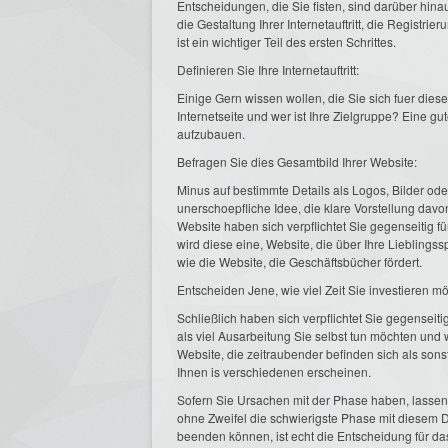
Entscheidungen, die Sie fisten, sind darüber hinau
die Gestaltung Ihrer Internetauftritt, die Registr
ist ein wichtiger Teil des ersten Schrittes.
Definieren Sie Ihre Internetauftritt:
Einige Gern wissen wollen, die Sie sich fuer dies
Internetseite und wer ist Ihre Zielgruppe? Eine gu
aufzubauen.
Befragen Sie dies Gesamtbild Ihrer Website:
Minus auf bestimmte Details als Logos, Bilder od
unerschoepfliche Idee, die klare Vorstellung dav
Website haben sich verpflichtet Sie gegenseitig f
wird diese eine, Website, die über Ihre Lieblingss
wie die Website, die Geschäftsbücher fördert.
Entscheiden Jene, wie viel Zeit Sie investieren m
Schließlich haben sich verpflichtet Sie gegensei
als viel Ausarbeitung Sie selbst tun möchten und 
Website, die zeitraubender befinden sich als sons
Ihnen is verschiedenen erscheinen.
Sofern Sie Ursachen mit der Phase haben, lassen J
ohne Zweifel die schwierigste Phase mit diesem 
beenden können, ist echt die Entscheidung für da