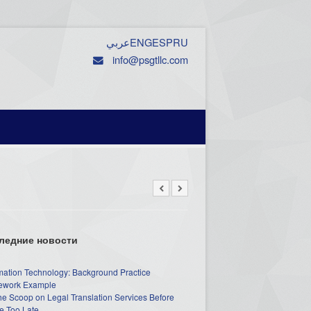
عربي
ENG
ESP
RU
info@psgtllc.com
ледние новости
mation Technology: Background Practice
work Example
he Scoop on Legal Translation Services Before
e Too Late