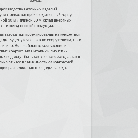
м3/час.
производства бетонных изделий
усматривается производственный корпус
ной 30 м и длиной 60 м, склад инертных
вок и склад готовой продукции.
ав завода при проектировании на конкретной
адке будет уточнён как по сооружениям, так и
еличине. Водозаборные сооружения и
тные сооружения бытовых и ливневых
ых вод могут быть как в составе завода, так и
льно от него в зависимости от конкретной
ации расположения площадки завода.