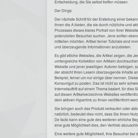
Entscheidung, die Sie selbst treffen müssen.
Der Dings:
Der nächste Schritt für der Erstellung einer beka
ihnen die A bieten, die sie durch nützliche und ak
Prozesses dieses klares Portrait von Ihrer Websit
potenziellen Besucher suchen. Jene sollten ebens
mitteilen möchten. Artikel ferner Tutorials sind 
und überzeugende Informationen anzubieten.
Es gibt etliche Websites, die Artikel zeigen, die
umfangreiche Kollektion von Artikeln durchsuchen 
Website und jener jeweiligen Autoren befolgen, sac
der absicht Ihren Lesern überzeugende Inhalte an
Beispiel, ferner um nur einige über nennen. Dies
Konsumgut zu posten. Das ist nicht so sehr schwi
Internetauftritt auf einem Thema basiert, für dies
auf diesen Artikelverzeichnis-Websites veröffent
dem aktiven Hyperlink zu Ihnen veröffentlicht wer
Sie bringen auch das Produkt verkaufen oder abbauen
natürlich, bedeutet dies nicht, dass Sie Ihrem Nut
De facto kann eine gute des weiteren ehrliche Be
eine gute Möglichkeit dies, den Vertrieb abzuschl
Eine weitere gute Möglichkeit, Ihre Besucher bei 