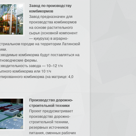
Завод по производству
комбикормов
Завод предназначен для
производства комбикормов
на основе растительного
сырья (основной компонент
— кукуруза) в аграрно-
стриальном городке на территории Латинской
ики.
зводимые комбикорма будут поставляться на
тноводческие фермы.
зводительность завода — 10–12 т/ч
ыпного комбикорма или 10 т/ч
улированного комбикорма (на матрице: 4,0
Производство дорожно-
строительной техники
Проект предусматривает
производство дорожно-
строительной техники,
резервных источников
питания, сменных рабочих