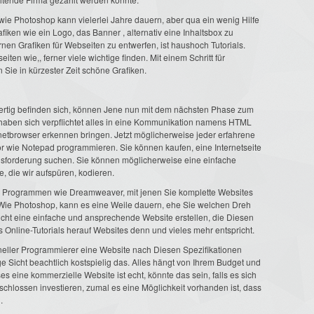
e Photoshop kann vielerlei Jahre dauern, aber qua ein wenig Hilfe
afiken wie ein Logo, das Banner , alternativ eine Inhaltsbox zu
rnen Grafiken für Webseiten zu entwerfen, ist haushoch Tutorials.
ten wie,, ferner viele wichtige finden. Mit einem Schritt für
 Sie in kürzester Zeit schöne Grafiken.
 fertig befinden sich, können Jene nun mit dem nächsten Phase zum
e haben sich verpflichtet alles in eine Kommunikation namens HTML
netbrowser erkennen bringen. Jetzt möglicherweise jeder erfahrene
 wie Notepad programmieren. Sie können kaufen, eine Internetseite
ausforderung suchen. Sie können möglicherweise eine einfache
e, die wir aufspüren, kodieren.
von Programmen wie Dreamweaver, mit jenen Sie komplette Websites
 Wie Photoshop, kann es eine Weile dauern, ehe Sie welchen Dreh
ht eine einfache und ansprechende Website erstellen, die Diesen
s Online-Tutorials herauf Websites denn und vieles mehr entspricht.
oneller Programmierer eine Website nach Diesen Spezifikationen
ge Sicht beachtlich kostspielig das. Alles hängt von Ihrem Budget und
s eine kommerzielle Website ist echt, könnte das sein, falls es sich
chlossen investieren, zumal es eine Möglichkeit vorhanden ist, dass
.