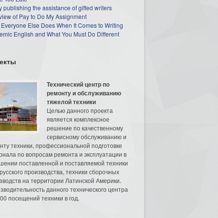
 publishing the assistance of gifted writers
view of Pay to Do My Assignment
 Everyone Else Does When It Comes to Writing
mic English and What You Must Do Different
екты
Технический центр по
ремонту и обслуживанию
тяжелой техники
Целью данного проекта
является комплексное
решение по качественному
сервисному обслуживанию и
нту техники, профессиональной подготовке
онала по вопросам ремонта и эксплуатации в
шении поставленной и поставляемой техники
русского производства, техники сборочных
зводств на территории Латинской Америки.
зводительность данного технического центра
00 посещений техники в год.