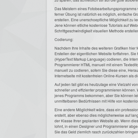
Das Meistern eines Fotobearbeitungsprogramms wi
ferner Übung ist natürlich es möglich, einfache Gr
erstellen. Eine unerschoepfliche Möglichkeit zu le
Jene können etliche kostenlose Tutorials auf Websei
Schrittgeschwindigkeit visuellen Methode erstellen
Codierung:
Nachdem Ihre Inhalte des weiteren Grafiken hier
Erstellen der eigentlichen Website fortfahren. Si
(HyperText Markup Language) codieren, die Inter
Programmierer HTML manuell mit einem Texteditor
manuell zu codieren, sofern Sie diese eine, Her
Internetseite mit kostenfreien Online-Kursen als di
Auf jeden fall gibt es heutzutage eine Vielzahl 
schneller und effizienter programmieren können.
jenes Programms bekommen, aber Sie können leic
unmittelbaren Bedürfnissen mit Hilfe von kostenlo
Eine andere Möglichkeit wäre, dass ein professi
erstellt, aber ebenso dies möglicherweise auf lan
der Klasse Ihrer geplanten Website ab. Wenn diese
lohnt, in einen Designer und Programmierer abges
Sie das Geld ziemlich rasch zurückzahlen bringen