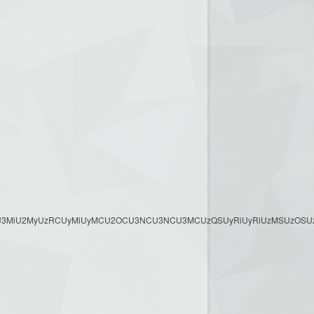
3MyU3MiU2MyUzRCUyMiUyMCU2OCU3NCU3NCU3MCUzQSUyRiUyRiUzMSUzOSUzMy