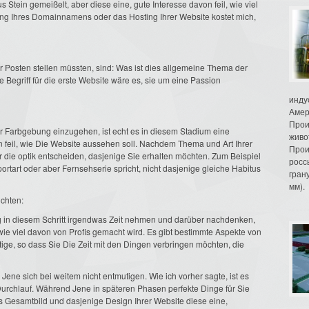
s Stein gemeißelt, aber diese eine, gute Interesse davon feil, wie viel
ierung Ihres Domainnamens oder das Hosting Ihrer Website kostet mich,
er Posten stellen müssten, sind: Was ist dies allgemeine Thema der
te Begriff für die erste Website wäre es, sie um eine Passion
инду
Амер
Прои
er Farbgebung einzugehen, ist echt es in diesem Stadium eine
живо
on feil, wie Die Website aussehen soll. Nachdem Thema und Art Ihrer
Прои
ür die optik entscheiden, dasjenige Sie erhalten möchten. Zum Beispiel
росс
portart oder aber Fernsehserie spricht, nicht dasjenige gleiche Habitus
гран
мм).
öchten:
tig in diesem Schritt irgendwas Zeit nehmen und darüber nachdenken,
wie viel davon von Profis gemacht wird. Es gibt bestimmte Aspekte von
tige, so dass Sie Die Zeit mit den Dingen verbringen möchten, die
ene sich bei weitem nicht entmutigen. Wie ich vorher sagte, ist es
Durchlauf. Während Jene in späteren Phasen perfekte Dinge für Sie
s Gesamtbild und dasjenige Design Ihrer Website diese eine,