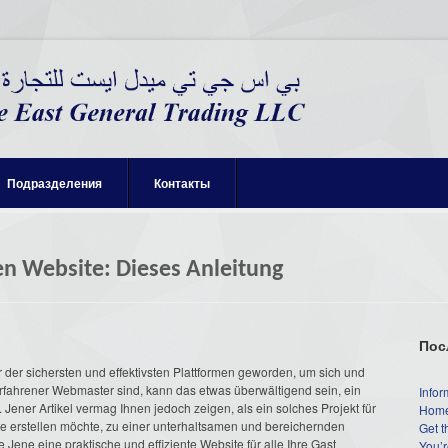
Подразделения
Контакты
ten Website: Dieses Anleitung
Пос
er der sichersten und effektivsten Plattformen geworden, um sich und
fahrener Webmaster sind, kann das etwas überwältigend sein, ein
Infor
 Jener Artikel vermag Ihnen jedoch zeigen, als ein solches Projekt für
Home
ite erstellen möchte, zu einer unterhaltsamen und bereichernden
Get t
Jene eine praktische und effiziente Website für alle Ihre Gast
You’r