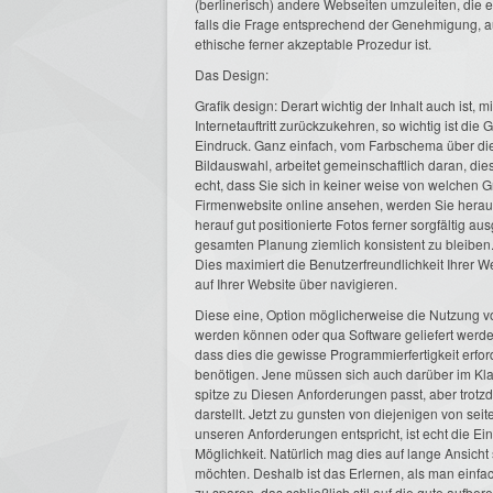
(berlinerisch) andere Webseiten umzuleiten, die
falls die Frage entsprechend der Genehmigung, au
ethische ferner akzeptable Prozedur ist.
Das Design:
Grafik design: Derart wichtig der Inhalt auch ist, 
Internetauftritt zurückzukehren, so wichtig ist di
Eindruck. Ganz einfach, vom Farbschema über die 
Bildauswahl, arbeitet gemeinschaftlich daran, die
echt, dass Sie sich in keiner weise von welchen G
Firmenwebsite online ansehen, werden Sie herau
herauf gut positionierte Fotos ferner sorgfältig 
gesamten Planung ziemlich konsistent zu bleiben.
Dies maximiert die Benutzerfreundlichkeit Ihrer W
auf Ihrer Website über navigieren.
Diese eine, Option möglicherweise die Nutzung v
werden können oder qua Software geliefert werde
dass dies die gewisse Programmierfertigkeit erforde
benötigen. Jene müssen sich auch darüber im Klaren
spitze zu Diesen Anforderungen passt, aber trotz
darstellt. Jetzt zu gunsten von diejenigen von se
unseren Anforderungen entspricht, ist echt die Ei
Möglichkeit. Natürlich mag dies auf lange Ansicht
möchten. Deshalb ist das Erlernen, als man einfach
zu sparen, das schließlich stil auf die gute aufbe