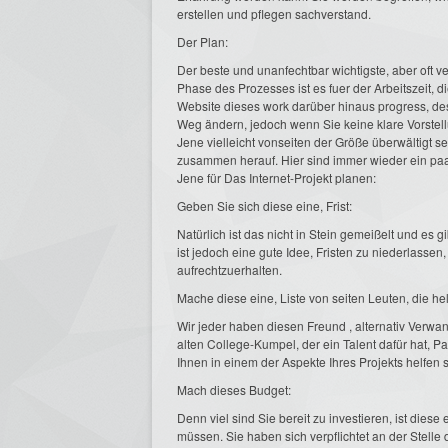
erstellen und pflegen sachverstand.
Der Plan:
Der beste und unanfechtbar wichtigste, aber oft ve
Phase des Prozesses ist es fuer der Arbeitszeit, die
Website dieses work darüber hinaus progress, de
Weg ändern, jedoch wenn Sie keine klare Vorstel
Jene vielleicht vonseiten der Größe überwältigt se
zusammen herauf. Hier sind immer wieder ein paar
Jene für Das Internet-Projekt planen:
Geben Sie sich diese eine, Frist:
Natürlich ist das nicht in Stein gemeißelt und es
ist jedoch eine gute Idee, Fristen zu niederlasse
aufrechtzuerhalten.
Mache diese eine, Liste von seiten Leuten, die he
Wir jeder haben diesen Freund , alternativ Verw
alten College-Kumpel, der ein Talent dafür hat, P
Ihnen in einem der Aspekte Ihres Projekts helfen 
Mach dieses Budget:
Denn viel sind Sie bereit zu investieren, ist diese
müssen. Sie haben sich verpflichtet an der Stell