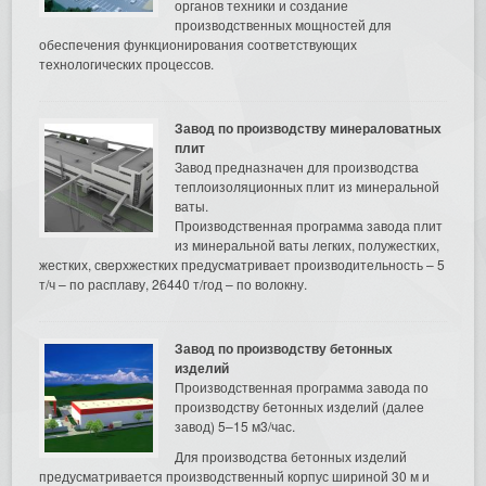
органов техники и создание
производственных мощностей для
обеспечения функционирования соответствующих
технологических процессов.
Завод по производству минераловатных
плит
Завод предназначен для производства
теплоизоляционных плит из минеральной
ваты.
Производственная программа завода плит
из минеральной ваты легких, полужестких,
жестких, сверхжестких предусматривает производительность – 5
т/ч – по расплаву, 26440 т/год – по волокну.
Завод по производству бетонных
изделий
Производственная программа завода по
производству бетонных изделий (далее
завод) 5–15 м3/час.
Для производства бетонных изделий
предусматривается производственный корпус шириной 30 м и