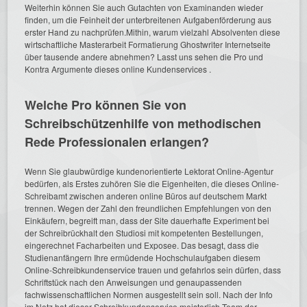
Weiterhin können Sie auch Gutachten von Examinanden wieder
finden, um die Feinheit der unterbreitenen Aufgabenförderung aus
erster Hand zu nachprüfen.Mithin, warum vielzahl Absolventen diese
wirtschaftliche Masterarbeit Formatierung Ghostwriter Internetseite
über tausende andere abnehmen? Lasst uns sehen die Pro und
Kontra Argumente dieses online Kundenservices .
Welche Pro können Sie von
Schreibschützenhilfe von methodischen
Rede Professionalen erlangen?
Wenn Sie glaubwürdige kundenorientierte Lektorat Online-Agentur
bedürfen, als Erstes zuhören Sie die Eigenheiten, die dieses Online-
Schreibamt zwischen anderen online Büros auf deutschem Markt
trennen. Wegen der Zahl den freundlichen Empfehlungen von den
Einkäufern, begreift man, dass der Site dauerhafte Experiment bei
der Schreibrückhalt den Studiosi mit kompetenten Bestellungen,
eingerechnet Facharbeiten und Exposee. Das besagt, dass die
Studienanfängern Ihre ermüdende Hochschulaufgaben diesem
Online-Schreibkundenservice trauen und gefahrlos sein dürfen, dass
Schriftstück nach den Anweisungen und genaupassenden
fachwissenschaftlichen Normen ausgestellt sein soll. Nach der Info
im Netz hat dieser Schreibkundenservice meisterlich Team der