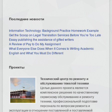
Последние новости
Information Technology: Background Practice Homework Example
Get the Scoop on Legal Translation Services Before You’re Too Late
Essay publishing the assistance of gifted writers
A Review of Pay to Do My Assignment
What Everyone Else Does When It Comes to Writing Academic
English and What You Must Do Different
Проекты
Технический центр по ремонту и
обслуживанию тяжелой техники
Целью данного проекта является
комплексное решение по качественному
сервисному обслуживанию и ремонту
техники, профессиональной подготовке
персонала по вопросам ремонта и
эксплуатации в отношении поставленной и поставляемой