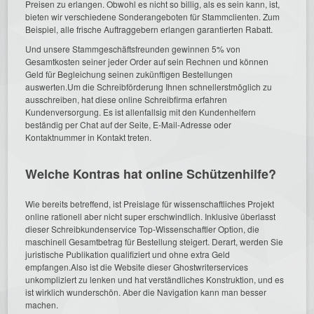
Preisen zu erlangen. Obwohl es nicht so billig, als es sein kann, ist,
bieten wir verschiedene Sonderangeboten für Stammclienten. Zum
Beispiel, alle frische Auftraggebern erlangen garantierten Rabatt.
Und unsere Stammgeschäftsfreunden gewinnen 5% von
Gesamtkosten seiner jeder Order auf sein Rechnen und können
Geld für Begleichung seinen zukünftigen Bestellungen
auswerten.Um die Schreibförderung Ihnen schnellerstmöglich zu
ausschreiben, hat diese online Schreibfirma erfahren
Kundenversorgung. Es ist allenfallsig mit den Kundenhelfern
beständig per Chat auf der Seite, E-Mail-Adresse oder
Kontaktnummer in Kontakt treten.
Welche Kontras hat online Schützenhilfe?
Wie bereits betreffend, ist Preislage für wissenschaftliches Projekt
online rationell aber nicht super erschwindlich. Inklusive überlasst
dieser Schreibkundenservice Top-Wissenschaftler Option, die
maschinell Gesamtbetrag für Bestellung steigert. Derart, werden Sie
juristische Publikation qualifiziert und ohne extra Geld
empfangen.Also ist die Website dieser Ghostwriterservices
unkompliziert zu lenken und hat verständliches Konstruktion, und es
ist wirklich wunderschön. Aber die Navigation kann man besser
machen.