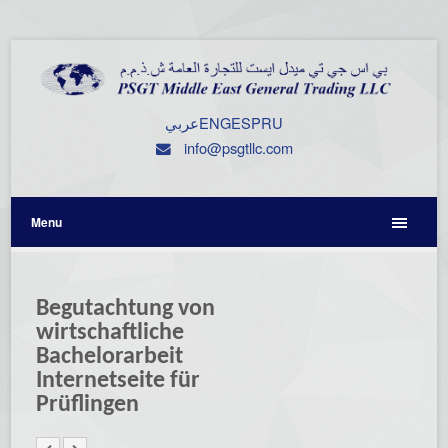
عربي
ENG
ESP
RU
info@psgtllc.com
Menu
Begutachtung von
wirtschaftliche
Bachelorarbeit
Internetseite für
Prüflingen