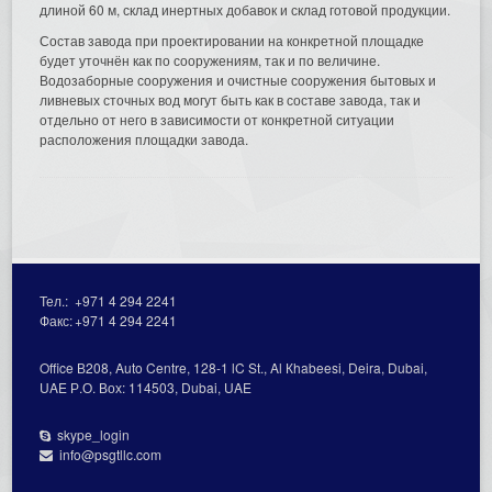
длиной 60 м, склад инертных добавок и склад готовой продукции.
Состав завода при проектировании на конкретной площадке
будет уточнён как по сооружениям, так и по величине.
Водозаборные сооружения и очистные сооружения бытовых и
ливневых сточных вод могут быть как в составе завода, так и
отдельно от него в зависимости от конкретной ситуации
расположения площадки завода.
Тел.:
+971 4 294 2241
Факс:
+971 4 294 2241
Office В208, Auto Centre, 128-1 lC St., Al Кhabeesi, Deira, Dubai,
UAE Р.О. Вох: 114503, Dubai, UAE
skype_login
info@psgtllc.com