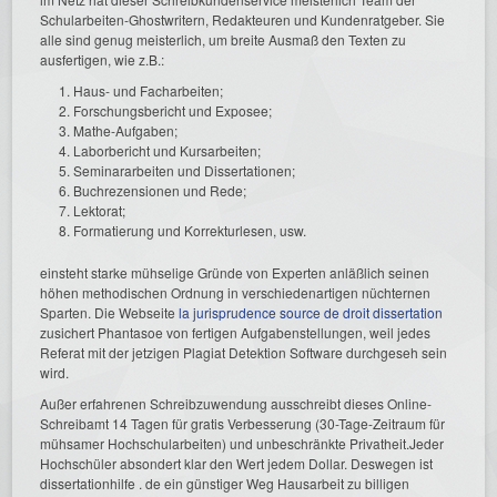
Schularbeiten-Ghostwritern, Redakteuren und Kundenratgeber. Sie
alle sind genug meisterlich, um breite Ausmaß den Texten zu
ausfertigen, wie z.B.:
Haus- und Facharbeiten;
Forschungsbericht und Exposee;
Mathe-Aufgaben;
Laborbericht und Kursarbeiten;
Seminararbeiten und Dissertationen;
Buchrezensionen und Rede;
Lektorat;
Formatierung und Korrekturlesen, usw.
einsteht starke mühselige Gründe von Experten anläßlich seinen
höhen methodischen Ordnung in verschiedenartigen nüchternen
Sparten. Die Webseite
la jurisprudence source de droit dissertation
zusichert Phantasoe von fertigen Aufgabenstellungen, weil jedes
Referat mit der jetzigen Plagiat Detektion Software durchgeseh sein
wird.
Außer erfahrenen Schreibzuwendung ausschreibt dieses Online-
Schreibamt 14 Tagen für gratis Verbesserung (30-Tage-Zeitraum für
mühsamer Hochschularbeiten) und unbeschränkte Privatheit.Jeder
Hochschüler absondert klar den Wert jedem Dollar. Deswegen ist
dissertationhilfe . de ein günstiger Weg Hausarbeit zu billigen