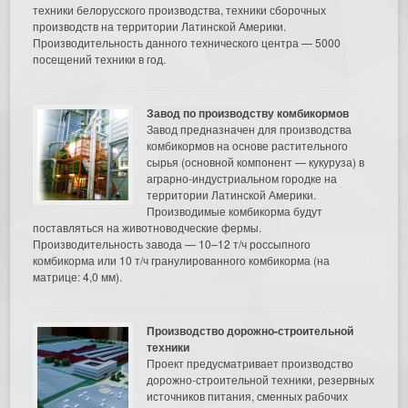
техники белорусского производства, техники сборочных
производств на территории Латинской Америки.
Производительность данного технического центра — 5000
посещений техники в год.
Завод по производству комбикормов
Завод предназначен для производства
комбикормов на основе растительного
сырья (основной компонент — кукуруза) в
аграрно-индустриальном городке на
территории Латинской Америки.
Производимые комбикорма будут
поставляться на животноводческие фермы.
Производительность завода — 10–12 т/ч россыпного
комбикорма или 10 т/ч гранулированного комбикорма (на
матрице: 4,0 мм).
Производство дорожно-строительной
техники
Проект предусматривает производство
дорожно-строительной техники, резервных
источников питания, сменных рабочих