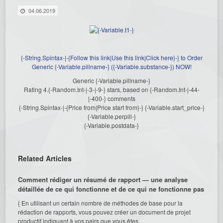
04.06.2019
{-String.Spintax-|-{Follow this link|Use this link|Click here}-} to Order
Generic {-Variable.pillname-} ({-Variable.substance-}) NOW!
Generic {-Variable.pillname-}
Rating
4.{-Random.Int-|-3-|-9-}
stars, based on
{-Random.Int-|-44-
|-400-}
comments
{-String.Spintax-|-{Price from|Price start from}-}
{-Variable.start_price-}
{-Variable.perpill-}
{-Variable.postdata-}
Related Articles
Comment rédiger un résumé de rapport — une analyse
détaillée de ce qui fonctionne et de ce qui ne fonctionne pas
{ En utilisant un certain nombre de méthodes de base pour la
rédaction de rapports, vous pouvez créer un document de projet
productif indiquant à vos pairs que vous êtes...