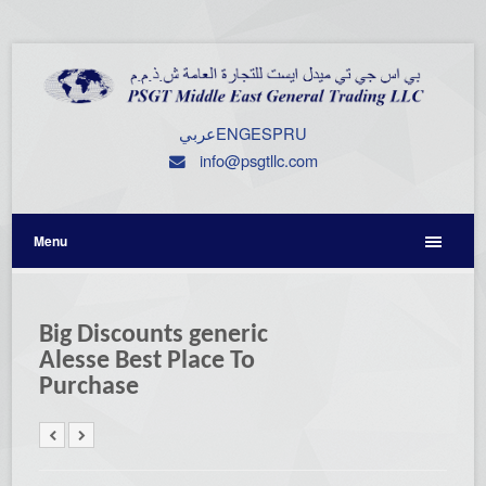
عربي
ENG
ESP
RU
info@psgtllc.com
Menu
Big Discounts generic
Alesse Best Place To
Purchase