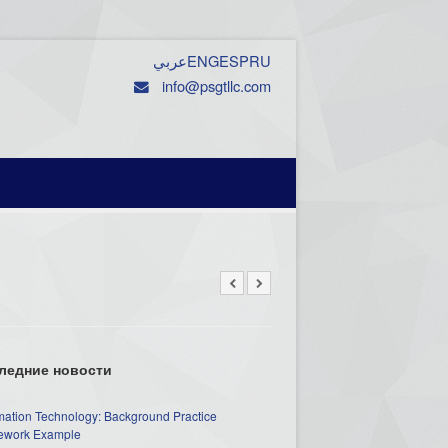
عربي
ENG
ESP
RU
info@psgtllc.com
ледние новости
mation Technology: Background Practice
work Example