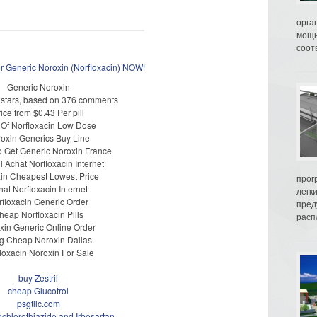
орга
мощн
соот
er Generic Noroxin (Norfloxacin) NOW!
Generic Noroxin
stars, based on
376
comments
rice from
$0.43
Per pill
 Of Norfloxacin Low Dose
oxin Generics Buy Line
 Get Generic Noroxin France
 Achat Norfloxacin Internet
in Cheapest Lowest Price
прог
hat Norfloxacin Internet
легк
rfloxacin Generic Order
пред
heap Norfloxacin Pills
распл
xin Generic Online Order
lig Cheap Noroxin Dallas
loxacin Noroxin For Sale
buy Zestril
cheap Glucotrol
psgtllc.com
chlorothiazide and Irbesartan