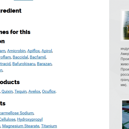
инду
Амер
Прои
живо
Прои
росс
гран
мм).