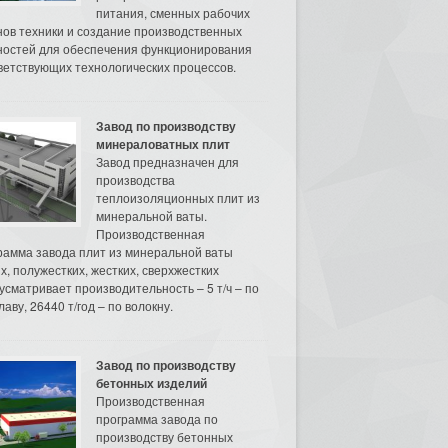
питания, сменных рабочих
нов техники и создание производственных
остей для обеспечения функционирования
ветствующих технологических процессов.
Завод по производству
минераловатных плит
Завод предназначен для
производства
теплоизоляционных плит из
минеральной ваты.
Производственная
рамма завода плит из минеральной ваты
их, полужестких, жестких, сверхжестких
усматривает производительность – 5 т/ч – по
аву, 26440 т/год – по волокну.
Завод по производству
бетонных изделий
Производственная
программа завода по
производству бетонных