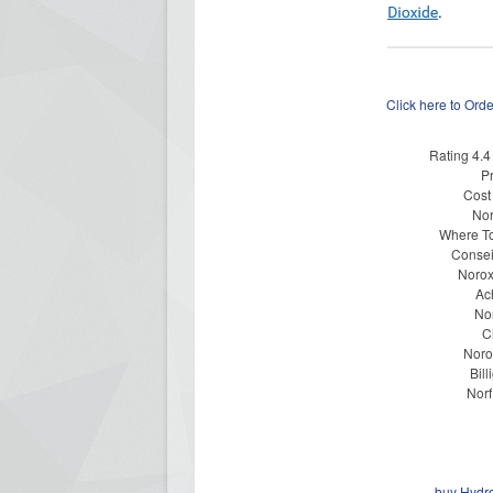
Click here to Ord
Rating
4.4
P
Cost
Nor
Where To
Conseil
Norox
Ac
No
C
Noro
Bil
Norf
buy Hydro