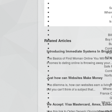
S
Where
I
Bi
Buy 
Related Articles
Bu
Comb
Introducing Immediate Systems In Brightb
Pur
Achat
The Basics of Find Woman Online You Will be Ab
it comes to dating online is throwing away your...
Safe 
Comb
Norfl
Just how can Websites Make Money
A
The dilemma is, how can websites earn a living? 
Where
bet you can't think of a subject that...
France 
G
Where 
We Accept: Visa Mastercard, Amex, Eche
Use this link to Order Generic Glucophage (Me
Canada G