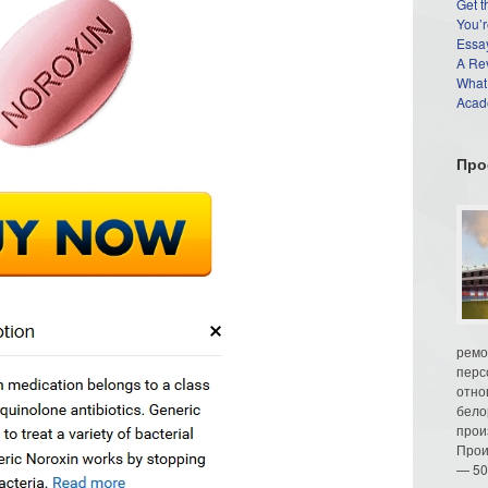
Get t
You’r
Essay
A Re
What
Acade
Про
ремо
перс
отно
бело
прои
Прои
— 50