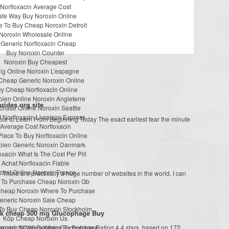
Norfloxacin Average Cost
afe Way Buy Noroxin Online
 To Buy Cheap Noroxin Detroit
Noroxin Wholesale Online
s Generic Norfloxacin Cheap
Buy Noroxin Counter
Noroxin Buy Cheapest
llig Online Noroxin L’espagne
Cheap Generic Noroxin Online
y Cheap Norfloxacin Online
ien Online Noroxin Angleterre
rides org site
chase Online Noroxin Seattle
 Norfloxacin Livraison Express
le to Learn From Beginning Today The exact earliest fear the minute
Average Cost Norfloxacin
Place To Buy Norfloxacin Online
ien Generic Noroxin Danmark
oxacin What Is The Cost Per Pill
Achat Norfloxacin Fiable
chat Online Noroxin France
There are practically a huge number of websites in the world. I can
 To Purchase Cheap Noroxin Gb
Cheap Noroxin Where To Purchase
eneric Noroxin Sale Cheap
To Buy Cheap Noroxin Stockholm
ck cheap 500 mg Glucophage Buy
Köp Cheap Noroxin Us
tformin) NOW! Generic Glucophage Rating 4.4 stars, based on 172
eneric Noroxin Where To Purchase