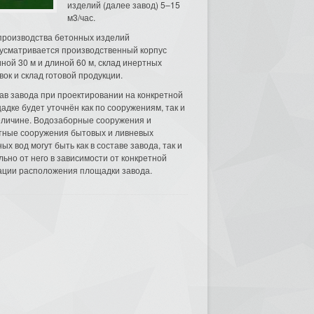
изделий (далее завод) 5–15
м3/час.
производства бетонных изделий
усматривается производственный корпус
ной 30 м и длиной 60 м, склад инертных
вок и склад готовой продукции.
ав завода при проектировании на конкретной
адке будет уточнён как по сооружениям, так и
еличине. Водозаборные сооружения и
тные сооружения бытовых и ливневых
ых вод могут быть как в составе завода, так и
льно от него в зависимости от конкретной
ации расположения площадки завода.