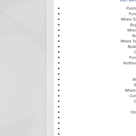
Purch
Pur
Where To
Buy
Wher
Bu
Where To
Best
Q
Pur
Norflox
Ma
B
Where 
Com
G
Ord