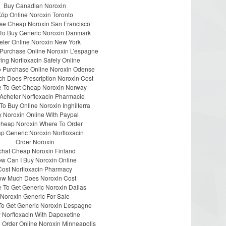
Buy Canadian Noroxin
öp Online Noroxin Toronto
se Cheap Noroxin San Francisco
To Buy Generic Noroxin Danmark
eter Online Noroxin New York
Purchase Online Noroxin L’espagne
ing Norfloxacin Safely Online
 Purchase Online Noroxin Odense
h Does Prescription Noroxin Cost
 To Get Cheap Noroxin Norway
Acheter Norfloxacin Pharmacie
o Buy Online Noroxin Inghilterra
 Noroxin Online With Paypal
heap Noroxin Where To Order
p Generic Noroxin Norfloxacin
Order Noroxin
chat Cheap Noroxin Finland
w Can I Buy Noroxin Online
Cost Norfloxacin Pharmacy
w Much Does Noroxin Cost
 To Get Generic Noroxin Dallas
Noroxin Generic For Sale
o Get Generic Noroxin L’espagne
 Norfloxacin With Dapoxetine
 Order Online Noroxin Minneapolis