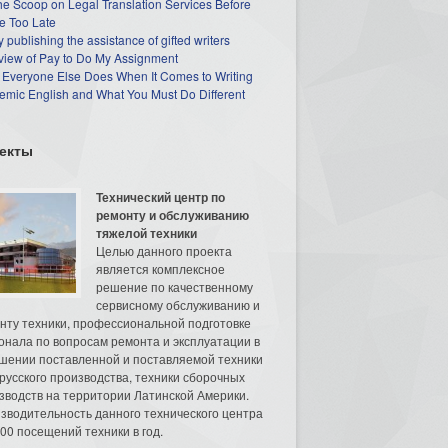
he Scoop on Legal Translation Services Before
e Too Late
 publishing the assistance of gifted writers
view of Pay to Do My Assignment
 Everyone Else Does When It Comes to Writing
mic English and What You Must Do Different
екты
Технический центр по
ремонту и обслуживанию
тяжелой техники
Целью данного проекта
является комплексное
решение по качественному
сервисному обслуживанию и
нту техники, профессиональной подготовке
онала по вопросам ремонта и эксплуатации в
шении поставленной и поставляемой техники
русского производства, техники сборочных
зводств на территории Латинской Америки.
зводительность данного технического центра
00 посещений техники в год.