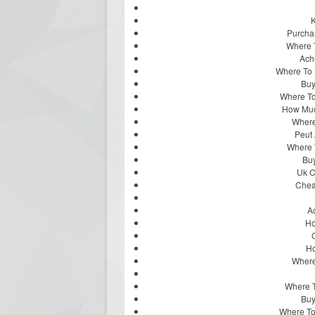
K
Purcha
Where 
Ach
Where To 
Buy
Where To
How Muc
Where
Peut 
Where T
Buy
Uk C
Chea
A
Ho
Ho
Where
Where T
Buy
Where To