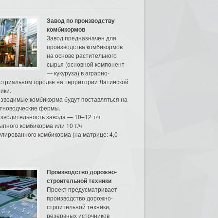
Завод по производству
комбикормов
Завод предназначен для
производства комбикормов
на основе растительного
сырья (основной компонент
— кукуруза) в аграрно-
стриальном городке на территории Латинской
ики.
зводимые комбикорма будут поставляться на
тноводческие фермы.
зводительность завода — 10–12 т/ч
ыпного комбикорма или 10 т/ч
улированного комбикорма (на матрице: 4,0
Производство дорожно-
строительной техники
Проект предусматривает
производство дорожно-
строительной техники,
резервных источников