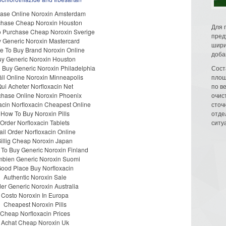
ase Online Noroxin Amsterdam
chase Cheap Noroxin Houston
Для 
 Purchase Cheap Noroxin Sverige
пред
 Generic Noroxin Mastercard
шири
e To Buy Brand Noroxin Online
доба
y Generic Noroxin Houston
 Buy Generic Noroxin Philadelphia
Сост
äll Online Noroxin Minneapolis
площ
ui Acheter Norfloxacin Net
по в
chase Online Noroxin Phoenix
очис
acin Norfloxacin Cheapest Online
сточн
How To Buy Noroxin Pills
отде
Order Norfloxacin Tablets
ситу
il Order Norfloxacin Online
illig Cheap Noroxin Japan
To Buy Generic Noroxin Finland
bien Generic Noroxin Suomi
ood Place Buy Norfloxacin
Authentic Noroxin Sale
er Generic Noroxin Australia
Costo Noroxin In Europa
Cheapest Noroxin Pills
Cheap Norfloxacin Prices
Achat Cheap Noroxin Uk