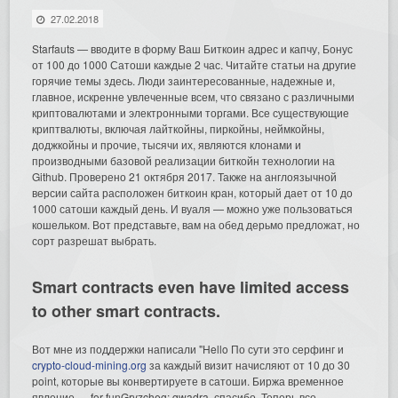
27.02.2018
Starfauts — вводите в форму Ваш Биткоин адрес и капчу, Бонус
от 100 до 1000 Сатоши каждые 2 час. Читайте статьи на другие
горячие темы здесь. Люди заинтересованные, надежные и,
главное, искренне увлеченные всем, что связано с различными
криптовалютами и электронными торгами.
Все существующие
криптвалюты, включая лайткойны, пиркойны, неймкойны,
доджкойны и прочие, тысячи их, являются клонами и
производными базовой реализации биткойн технологии на
Github. Проверено 21 октября 2017. Также на англоязычной
версии сайта расположен биткоин кран, который дает от 10 до
1000 сатоши каждый день. И вуаля — можно уже пользоваться
кошельком. Вот представьте, вам на обед дерьмо предложат, но
сорт разрешат выбрать.
Smart contracts even have limited access
to other smart contracts.
Вот мне из поддержки написали "Hello По сути это серфинг и
crypto-cloud-mining.org
за каждый визит начисляют от 10 до 30
point, которые вы конвертируете в сатоши. Биржа временное
явление — for funGryzcheg: qwadra, спасибо. Теперь все