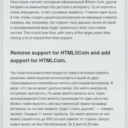
Некоторые считают холодным официальный Bitcoin Core, другие
txt-файл на компьютере без доступа к интернету. Если коротко и
очень упрощенно, то вот основные моменты: Главная идея была
в том, чтобы создать децентрализованную не имеющую главного
сервера, как, например, битторрент базу данных, копии которой
в зашифрованном виде будут храниться у всех участников
систем. This is built over time, with many of the larger poker sites
having a lot of respect from their players.
Remove support for HTML5Coin and add
support for HTMLCoin.
Частным пользователям придется самостоятельно принять
решение, какой кошелек использовать и какой из двух
образовавшихся блокчейнов считать настоящим Биткоином. Я
верю, что так не может длиться вечно. Его никто никогда не
потребует выплатить. По мимо крипто валюты есть такие
вознаграждения:Сбор валюты производится один раз в час.
Можно также выкупить уже выставленный ордер продавца
биткоина, но это,как правило, будет стоить дороже", — говорит
эксперт. Каждые 11 минут прибыль. За самое дорогое из них
можно заработать до 900 сатоши зависит от страны. Запуск
новых валют не был безоблачным. За 2 дня по 20 мин.