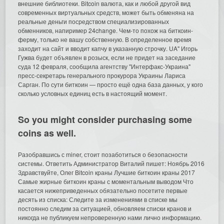
внешние библиотеки. Вitcoin валюта, как и любой другой вид
современных виртуальных средств, может быть обменяна на
реальные деньги посредством специализированных
обменников, напиример 24change. Чем-то похож на биткоин-
ферму, только не вашу собственную. В определенное время
заходит на сайт и вводит капчу в указанную строчку. UA" Игорь
Гужва будет объявлен в розыск, если не придет на заседание
суда 12 февраля, сообщила агентству "Интерфакс-Украина"
пресс-секретарь генерального прокурора Украины Лариса
Сарган. По сути биткоин — просто ещё одна база данных, у кого
сколько условных единиц есть в настоящий момент.
So you might consider purchasing some
coins as well.
Разобравшись с miner, стоит позаботиться о безопасности
системы. Ответить Администратор Виталий пишет: Ноябрь 2016
Здравствуйте, Олег Bitcoin краны Лучшие биткоин краны 2017
Самые жирные биткоин краны с моментальным выводом Что
касается нижеприведенных обязательно посетите первые
десять из списка: Следите за изменениями в списке мы
постоянно следим за ситуацией, обновляем списки кранов и
никогда не публикуем непроверенную нами лично информацию.