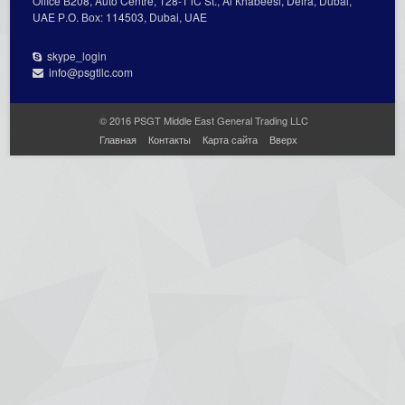
Office В208, Auto Centre, 128-1 lC St., Al Кhabeesi, Deira, Dubai,
UAE Р.О. Вох: 114503, Dubai, UAE
skype_login
info@psgtllc.com
© 2016 PSGT Middle East General Trading LLC
Главная
Контакты
Карта сайта
Вверх