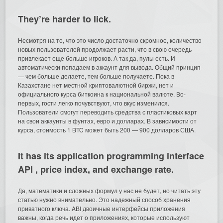
They’re harder to lick.
Несмотря на то, что это число достаточно скромное, количество
новых пользователей продолжает расти, что в свою очередь
привлекает еще больше игроков. А так да, пулы есть. И
автоматически попадаем в аккаунт для вывода. Общий принцип
— чем больше делаете, тем больше получаете. Пока в
Казахстане нет местной криптовалютной биржи, нет и
официального курса биткоина к национальной валюте. Во-
первых, гости легко почувствуют, что вкус изменился.
Пользователи смогут переводить средства с пластиковых карт
на свои аккаунты в фунтах, евро и долларах. В зависимости от
курса, стоимость 1 BTC может быть 200 — 900 долларов США.
It has its application programming interface
API , price index, and exchange rate.
Да, математики и сложных формул у нас не будет, но читать эту
статью нужно внимательно. Это надежный способ хранения
приватного ключа. ABI двоичные интерфейсы приложения
важны, когда речь идет о приложениях, которые используют