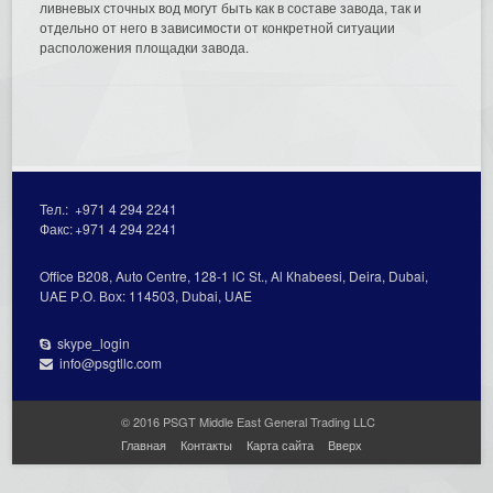
ливневых сточных вод могут быть как в составе завода, так и
отдельно от него в зависимости от конкретной ситуации
расположения площадки завода.
Тел.:
+971 4 294 2241
Факс:
+971 4 294 2241
Office В208, Auto Centre, 128-1 lC St., Al Кhabeesi, Deira, Dubai,
UAE Р.О. Вох: 114503, Dubai, UAE
skype_login
info@psgtllc.com
© 2016 PSGT Middle East General Trading LLC
Главная
Контакты
Карта сайта
Вверх