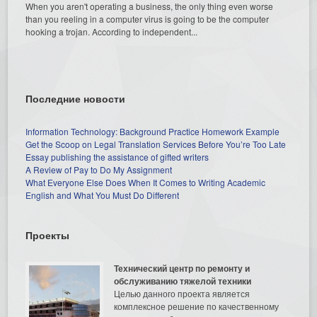
When you aren't operating a business, the only thing even worse
than you reeling in a computer virus is going to be the computer
hooking a trojan. According to independent...
Последние новости
Information Technology: Background Practice Homework Example
Get the Scoop on Legal Translation Services Before You’re Too Late
Essay publishing the assistance of gifted writers
A Review of Pay to Do My Assignment
What Everyone Else Does When It Comes to Writing Academic
English and What You Must Do Different
Проекты
Технический центр по ремонту и
обслуживанию тяжелой техники
Целью данного проекта является
комплексное решение по качественному