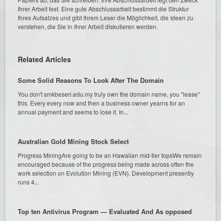
Ihrer Arbeit fest. Eine gute Abschlussarbeit bestimmt die Struktur
Ihres Aufsatzes und gibt Ihrem Leser die Möglichkeit, die Ideen zu
verstehen, die Sie in Ihrer Arbeit diskutieren werden.
Related Articles
Some Solid Reasons To Look After The Domain
You don't smkbeseri.edu.my truly own the domain name, you "lease"
this. Every every now and then a business owner yearns for an
annual payment and seems to lose it. In...
Australian Gold Mining Stock Select
Progress MiningAre going to be an Hawaiian mid-tier topsWe remain
encouraged because of the progress being made across often the
work selection on Evolution Mining (EVN). Development presently
runs 4...
Top ten Antivirus Program — Evaluated And As opposed