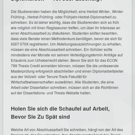
Die Studierenden haben die Möglichkeit, eine Herbst-Winter-, Winter-
Frühling-, Herbst-Frühling- oder Frühjahr-Herbst-Diplomarbeit zu
schreiben. Es ist daher wichtig, dass die Studierenden sich so früh
wie möglich mit ihren Regisseuren treffen, um über ihr Interesse an
einer Abschlussarbeit zu diskutieren. Studenten sollten beachten,
dass viele Berater einen Methodenkurs benötigen, bevor sie sich für
IGST 070X registrieren. Um Abteilungsauszeichnungen zu erhalten,
müssen sie eine Abschlussarbeit schreiben. Ein Schüler sollte
mindestens vier Monate vor seinem Verteidigungstermin Anträge auf
Erlaubnis zum Urheberrecht stellen. Bevor Sie sich für das ECON
799 Thesis Credit anmelden können, müssen Sie die umfassende
Masterprüfung erfolgreich abschließen und einen Diplomarbeitsleiter
aus der Vollzeit- oder Tenure-Track-Fakultät für
Wirtschaftswissenschaften auswählen. Alle Studenten, die eine
Arbeit oder Dissertation schreiben, müssen sich an die Richtlinien
auf der Dissertations- und Thesis-Website halten.
Holen Sie sich die Schaufel auf Arbeit,
Bevor Sie Zu Spät sind
Welche Art von Abschlussarbeit Sie schreiben, hängt von der Art des
Papiers ab, das Sie schreiben. Ihre Abschlussarbeit legt den Zweck