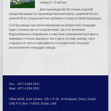
завод) 5–15 м3/час.
Для производства бетонных изделий
предусматривается производственный корпус шириной 30 м и
длиной 60 м, склад инертных добавок и склад готовой продукции.
Состав завода при проектировании на конкретной площадке
будет уточнён как по сооружениям, так и по величине.
Водозаборные сооружения и очистные сооружения бытовых и
ливневых сточных вод могут быть как в составе завода, так и
отдельно от него в зависимости от конкретной ситуации
расположения площадки завода.
Тел.:
+971 4 294 2241
Факс:
+971 4 294 2241
Office В208, Auto Centre, 128-1 lC St., Al Кhabeesi, Deira, Dubai,
UAE Р.О. Вох: 114503, Dubai, UAE