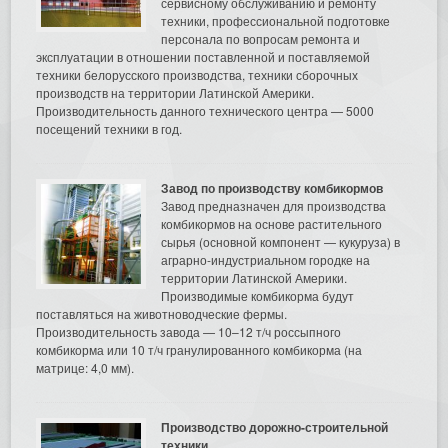
сервисному обслуживанию и ремонту
техники, профессиональной подготовке
персонала по вопросам ремонта и
эксплуатации в отношении поставленной и поставляемой
техники белорусского производства, техники сборочных
производств на территории Латинской Америки.
Производительность данного технического центра — 5000
посещений техники в год.
Завод по производству комбикормов
Завод предназначен для производства
комбикормов на основе растительного
сырья (основной компонент — кукуруза) в
аграрно-индустриальном городке на
территории Латинской Америки.
Производимые комбикорма будут
поставляться на животноводческие фермы.
Производительность завода — 10–12 т/ч россыпного
комбикорма или 10 т/ч гранулированного комбикорма (на
матрице: 4,0 мм).
Производство дорожно-строительной
техники