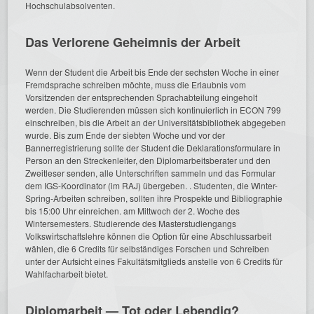
Hochschulabsolventen.
Das Verlorene Geheimnis der Arbeit
Wenn der Student die Arbeit bis Ende der sechsten Woche in einer
Fremdsprache schreiben möchte, muss die Erlaubnis vom
Vorsitzenden der entsprechenden Sprachabteilung eingeholt
werden. Die Studierenden müssen sich kontinuierlich in ECON 799
einschreiben, bis die Arbeit an der Universitätsbibliothek abgegeben
wurde. Bis zum Ende der siebten Woche und vor der
Bannerregistrierung sollte der Student die Deklarationsformulare in
Person an den Streckenleiter, den Diplomarbeitsberater und den
Zweitleser senden, alle Unterschriften sammeln und das Formular
dem IGS-Koordinator (im RAJ) übergeben. . Studenten, die Winter-
Spring-Arbeiten schreiben, sollten ihre Prospekte und Bibliographie
bis 15:00 Uhr einreichen. am Mittwoch der 2. Woche des
Wintersemesters. Studierende des Masterstudiengangs
Volkswirtschaftslehre können die Option für eine Abschlussarbeit
wählen, die 6 Credits für selbständiges Forschen und Schreiben
unter der Aufsicht eines Fakultätsmitglieds anstelle von 6 Credits für
Wahlfacharbeit bietet.
Diplomarbeit — Tot oder Lebendig?