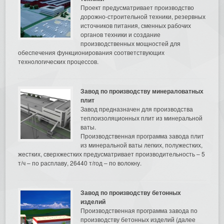
Проект предусматривает производство
дорожно-строительной техники, резервных
источников питания, сменных рабочих
органов техники и создание
производственных мощностей для
обеспечения функционирования соответствующих
технологических процессов.
Завод по производству минераловатных
плит
Завод предназначен для производства
теплоизоляционных плит из минеральной
ваты.
Производственная программа завода плит
из минеральной ваты легких, полужестких,
жестких, сверхжестких предусматривает производительность – 5
т/ч – по расплаву, 26440 т/год – по волокну.
Завод по производству бетонных
изделий
Производственная программа завода по
производству бетонных изделий (далее