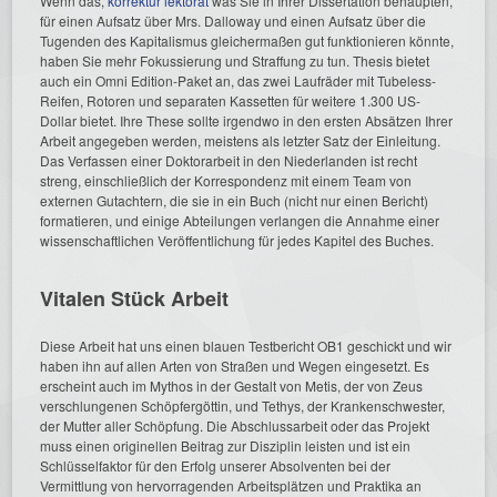
Wenn das,
korrektur lektorat
was Sie in Ihrer Dissertation behaupten,
für einen Aufsatz über Mrs. Dalloway und einen Aufsatz über die
Tugenden des Kapitalismus gleichermaßen gut funktionieren könnte,
haben Sie mehr Fokussierung und Straffung zu tun. Thesis bietet
auch ein Omni Edition-Paket an, das zwei Laufräder mit Tubeless-
Reifen, Rotoren und separaten Kassetten für weitere 1.300 US-
Dollar bietet. Ihre These sollte irgendwo in den ersten Absätzen Ihrer
Arbeit angegeben werden, meistens als letzter Satz der Einleitung.
Das Verfassen einer Doktorarbeit in den Niederlanden ist recht
streng, einschließlich der Korrespondenz mit einem Team von
externen Gutachtern, die sie in ein Buch (nicht nur einen Bericht)
formatieren, und einige Abteilungen verlangen die Annahme einer
wissenschaftlichen Veröffentlichung für jedes Kapitel des Buches.
Vitalen Stück Arbeit
Diese Arbeit hat uns einen blauen Testbericht OB1 geschickt und wir
haben ihn auf allen Arten von Straßen und Wegen eingesetzt. Es
erscheint auch im Mythos in der Gestalt von Metis, der von Zeus
verschlungenen Schöpfergöttin, und Tethys, der Krankenschwester,
der Mutter aller Schöpfung. Die Abschlussarbeit oder das Projekt
muss einen originellen Beitrag zur Disziplin leisten und ist ein
Schlüsselfaktor für den Erfolg unserer Absolventen bei der
Vermittlung von hervorragenden Arbeitsplätzen und Praktika an