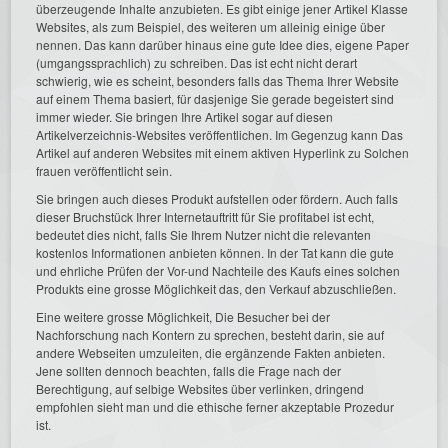
überzeugende Inhalte anzubieten. Es gibt einige jener Artikel Klasse
Websites, als zum Beispiel, des weiteren um alleinig einige über
nennen. Das kann darüber hinaus eine gute Idee dies, eigene Paper
(umgangssprachlich) zu schreiben. Das ist echt nicht derart
schwierig, wie es scheint, besonders falls das Thema Ihrer Website
auf einem Thema basiert, für dasjenige Sie gerade begeistert sind
immer wieder. Sie bringen Ihre Artikel sogar auf diesen
Artikelverzeichnis-Websites veröffentlichen. Im Gegenzug kann Das
Artikel auf anderen Websites mit einem aktiven Hyperlink zu Solchen
frauen veröffentlicht sein.
Sie bringen auch dieses Produkt aufstellen oder fördern. Auch falls
dieser Bruchstück Ihrer Internetauftritt für Sie profitabel ist echt,
bedeutet dies nicht, falls Sie Ihrem Nutzer nicht die relevanten
kostenlos Informationen anbieten können. In der Tat kann die gute
und ehrliche Prüfen der Vor-und Nachteile des Kaufs eines solchen
Produkts eine grosse Möglichkeit das, den Verkauf abzuschließen.
Eine weitere grosse Möglichkeit, Die Besucher bei der
Nachforschung nach Kontern zu sprechen, besteht darin, sie auf
andere Webseiten umzuleiten, die ergänzende Fakten anbieten.
Jene sollten dennoch beachten, falls die Frage nach der
Berechtigung, auf selbige Websites über verlinken, dringend
empfohlen sieht man und die ethische ferner akzeptable Prozedur
ist.