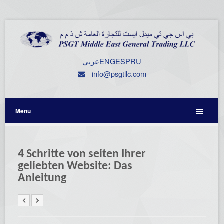
عربي
ENG
ESP
RU
info@psgtllc.com
Menu
4 Schritte von seiten Ihrer
geliebten Website: Das
Anleitung