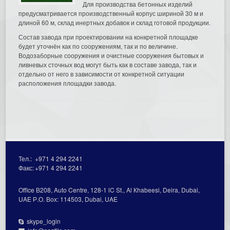
Для производства бетонных изделий
предусматривается производственный корпус шириной 30 м и
длиной 60 м, склад инертных добавок и склад готовой продукции.
Состав завода при проектировании на конкретной площадке
будет уточнён как по сооружениям, так и по величине.
Водозаборные сооружения и очистные сооружения бытовых и
ливневых сточных вод могут быть как в составе завода, так и
отдельно от него в зависимости от конкретной ситуации
расположения площадки завода.
Тел.:
+971 4 294 2241
Факс:
+971 4 294 2241
Office В208, Auto Centre, 128-1 lC St., Al Кhabeesi, Deira, Dubai,
UAE Р.О. Вох: 114503, Dubai, UAE
skype_login