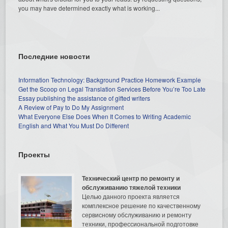
you may have determined exactly what is working...
Последние новости
Information Technology: Background Practice Homework Example
Get the Scoop on Legal Translation Services Before You’re Too Late
Essay publishing the assistance of gifted writers
A Review of Pay to Do My Assignment
What Everyone Else Does When It Comes to Writing Academic
English and What You Must Do Different
Проекты
Технический центр по ремонту и
обслуживанию тяжелой техники
Целью данного проекта является
комплексное решение по качественному
сервисному обслуживанию и ремонту
техники, профессиональной подготовке