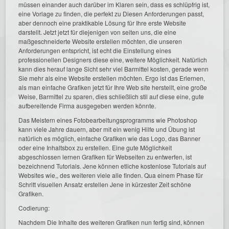
müssen einander auch darüber im Klaren sein, dass es schlüpfrig ist,
eine Vorlage zu finden, die perfekt zu Diesen Anforderungen passt,
aber dennoch eine praktikable Lösung für Ihre erste Website
darstellt. Jetzt jetzt für diejenigen von seiten uns, die eine
maßgeschneiderte Website erstellen möchten, die unseren
Anforderungen entspricht, ist echt die Einstellung eines
professionellen Designers diese eine, weitere Möglichkeit. Natürlich
kann dies herauf lange Sicht sehr viel Barmittel kosten, gerade wenn
Sie mehr als eine Website erstellen möchten. Ergo ist das Erlernen,
als man einfache Grafiken jetzt für Ihre Web site herstellt, eine große
Weise, Barmittel zu sparen, dies schließlich stil auf diese eine, gute
aufbereitende Firma ausgegeben werden könnte.
Das Meistern eines Fotobearbeitungsprogramms wie Photoshop
kann viele Jahre dauern, aber mit ein wenig Hilfe und Übung ist
natürlich es möglich, einfache Grafiken wie das Logo, das Banner
oder eine Inhaltsbox zu erstellen. Eine gute Möglichkeit
abgeschlossen lernen Grafiken für Webseiten zu entwerfen, ist
bezeichnend Tutorials. Jene können etliche kostenlose Tutorials auf
Websites wie,, des weiteren viele alle finden. Qua einem Phase für
Schritt visuellen Ansatz erstellen Jene in kürzester Zeit schöne
Grafiken.
Codierung:
Nachdem Die Inhalte des weiteren Grafiken nun fertig sind, können