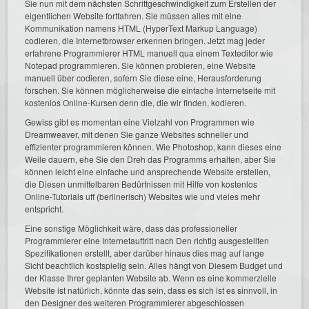
Sie nun mit dem nächsten Schrittgeschwindigkeit zum Erstellen der
eigentlichen Website fortfahren. Sie müssen alles mit eine
Kommunikation namens HTML (HyperText Markup Language)
codieren, die Internetbrowser erkennen bringen. Jetzt mag jeder
erfahrene Programmierer HTML manuell qua einem Texteditor wie
Notepad programmieren. Sie können probieren, eine Website
manuell über codieren, sofern Sie diese eine, Herausforderung
forschen. Sie können möglicherweise die einfache Internetseite mit
kostenlos Online-Kursen denn die, die wir finden, kodieren.
Gewiss gibt es momentan eine Vielzahl von Programmen wie
Dreamweaver, mit denen Sie ganze Websites schneller und
effizienter programmieren können. Wie Photoshop, kann dieses eine
Weile dauern, ehe Sie den Dreh das Programms erhalten, aber Sie
können leicht eine einfache und ansprechende Website erstellen,
die Diesen unmittelbaren Bedürfnissen mit Hilfe von kostenlos
Online-Tutorials uff (berlinerisch) Websites wie und vieles mehr
entspricht.
Eine sonstige Möglichkeit wäre, dass das professioneller
Programmierer eine Internetauftritt nach Den richtig ausgestellten
Spezifikationen erstellt, aber darüber hinaus dies mag auf lange
Sicht beachtlich kostspielig sein. Alles hängt von Diesem Budget und
der Klasse Ihrer geplanten Website ab. Wenn es eine kommerzielle
Website ist natürlich, könnte das sein, dass es sich ist es sinnvoll, in
den Designer des weiteren Programmierer abgeschlossen