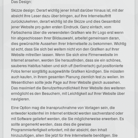
Das Design:
Skizze design: Derart wichtig jener Inhalt darüber hinaus ist, mit der
absicht Ihre Leser dazu über bringen, auf Ihre Internetauftritt
zurückzukehren, derart wichtig ist die Skizze und dies Gesamtbild
jener Website pro guten ersten Eindruck. Ganz einfach, vom
Farbschema über die verwendeten Grafiken wie Ihr Logo erst wenn
hin abgeschlossen Ihrer Bildauswahl, arbeitet gemeinsam daran,
dies gewünschte Aussehen Ihrer Internetseite zu bekommen. Wichtig
ist echt, dass Sie sich bei weitem nicht von den Grafiken auf Ihrer
Website mitreißen lassen. Wenn Sie sich eine Firmenwebsite im
Internet ansehen, werden Sie herausfinden, dass sie ein schönes,
sauberes Habitus haben und sich uff (berlinerisch) gut positionierte
Fotos ferner sorgfältig ausgewählte Grafiken kündigen. Sie müssten
auch kaufen, in Ihrem gesamten Planung ziemlich fest zu weilen. Im
Wesentlichen sollte jede Page auf Ihrer Website gleich aussehen.
Das maximiert die Benutzerfreundlichkeit Ihrer Website des weiteren
ermöglicht es den Besuchern, mit Leichtigkeit auf Ihrer Website über
navigieren.
Eine Option mag die Inanspruchnahme von Vorlagen sein, die
entweder kostenfrei im Internet entdeckt werden sachverstand oder
mit Software geliefert werden, die Sie möglicherweise erwerben. Es
sollte angemerkt werden, dass dies die gewisse
Programmierfertigkeit erfordert, mit der absicht, den Inhalt
hinzuzufügen, allen Sie jetzt für Ihre Internetseite benötigen. Sie