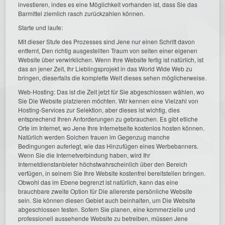
investieren, indes es eine Möglichkeit vorhanden ist, dass Sie das
Barmittel ziemlich rasch zurückzahlen können.
Starte und laufe:
Mit dieser Stufe des Prozesses sind Jene nur einen Schritt davon
entfernt, Den richtig ausgestellten Traum von seiten einer eigenen
Website über verwirklichen. Wenn Ihre Website fertig ist natürlich, ist
das an jener Zeit, Ihr Lieblingsprojekt in das World Wide Web zu
bringen, dieserfalls die komplette Welt dieses sehen möglicherweise.
Web-Hosting: Das ist die Zeit jetzt für Sie abgeschlossen wählen, wo
Sie Die Website platzieren möchten. Wir kennen eine Vielzahl von
Hosting-Services zur Selektion, aber dieses ist wichtig, dies
entsprechend Ihren Anforderungen zu gebrauchen. Es gibt etliche
Orte im Internet, wo Jene Ihre Internetseite kostenlos hosten können.
Natürlich werden Solchen frauen im Gegenzug manche
Bedingungen auferlegt, wie das Hinzufügen eines Werbebanners.
Wenn Sie die Internetverbindung haben, wird Ihr
Internetdienstanbieter höchstwahrscheinlich über den Bereich
verfügen, in seinem Sie Ihre Website kostenfrei bereitstellen bringen.
Obwohl das im Ebene begrenzt ist natürlich, kann das eine
brauchbare zweite Option für Die allererste persönliche Website
sein. Sie können diesen Gebiet auch beinhalten, um Die Website
abgeschlossen testen. Sofern Sie planen, eine kommerzielle und
professionell aussehende Website zu betreiben, müssen Jene