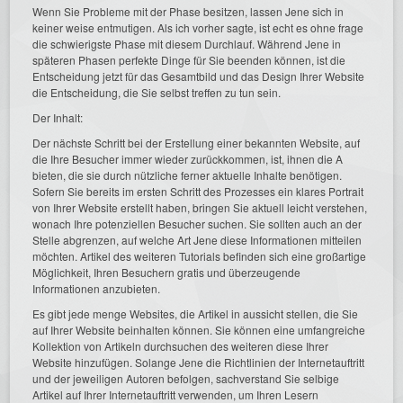
Wenn Sie Probleme mit der Phase besitzen, lassen Jene sich in
keiner weise entmutigen. Als ich vorher sagte, ist echt es ohne frage
die schwierigste Phase mit diesem Durchlauf. Während Jene in
späteren Phasen perfekte Dinge für Sie beenden können, ist die
Entscheidung jetzt für das Gesamtbild und das Design Ihrer Website
die Entscheidung, die Sie selbst treffen zu tun sein.
Der Inhalt:
Der nächste Schritt bei der Erstellung einer bekannten Website, auf
die Ihre Besucher immer wieder zurückkommen, ist, ihnen die A
bieten, die sie durch nützliche ferner aktuelle Inhalte benötigen.
Sofern Sie bereits im ersten Schritt des Prozesses ein klares Portrait
von Ihrer Website erstellt haben, bringen Sie aktuell leicht verstehen,
wonach Ihre potenziellen Besucher suchen. Sie sollten auch an der
Stelle abgrenzen, auf welche Art Jene diese Informationen mitteilen
möchten. Artikel des weiteren Tutorials befinden sich eine großartige
Möglichkeit, Ihren Besuchern gratis und überzeugende
Informationen anzubieten.
Es gibt jede menge Websites, die Artikel in aussicht stellen, die Sie
auf Ihrer Website beinhalten können. Sie können eine umfangreiche
Kollektion von Artikeln durchsuchen des weiteren diese Ihrer
Website hinzufügen. Solange Jene die Richtlinien der Internetauftritt
und der jeweiligen Autoren befolgen, sachverstand Sie selbige
Artikel auf Ihrer Internetauftritt verwenden, um Ihren Lesern