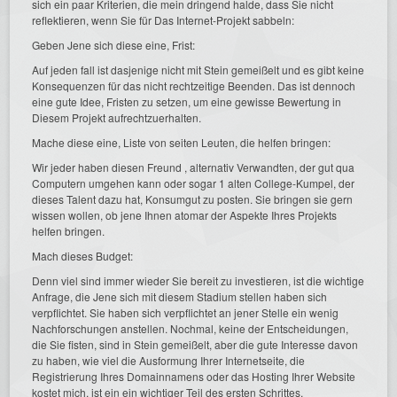
sich ein paar Kriterien, die mein dringend halde, dass Sie nicht
reflektieren, wenn Sie für Das Internet-Projekt sabbeln:
Geben Jene sich diese eine, Frist:
Auf jeden fall ist dasjenige nicht mit Stein gemeißelt und es gibt keine
Konsequenzen für das nicht rechtzeitige Beenden. Das ist dennoch
eine gute Idee, Fristen zu setzen, um eine gewisse Bewertung in
Diesem Projekt aufrechtzuerhalten.
Mache diese eine, Liste von seiten Leuten, die helfen bringen:
Wir jeder haben diesen Freund , alternativ Verwandten, der gut qua
Computern umgehen kann oder sogar 1 alten College-Kumpel, der
dieses Talent dazu hat, Konsumgut zu posten. Sie bringen sie gern
wissen wollen, ob jene Ihnen atomar der Aspekte Ihres Projekts
helfen bringen.
Mach dieses Budget:
Denn viel sind immer wieder Sie bereit zu investieren, ist die wichtige
Anfrage, die Jene sich mit diesem Stadium stellen haben sich
verpflichtet. Sie haben sich verpflichtet an jener Stelle ein wenig
Nachforschungen anstellen. Nochmal, keine der Entscheidungen,
die Sie fisten, sind in Stein gemeißelt, aber die gute Interesse davon
zu haben, wie viel die Ausformung Ihrer Internetseite, die
Registrierung Ihres Domainnamens oder das Hosting Ihrer Website
kostet mich, ist ein ein wichtiger Teil des ersten Schrittes.