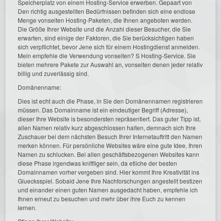
Speicherplatz von einem Hosting-Service erwerben. Gepaart von
Den richtig ausgestellten Bedürfnissen befinden sich eine endlose
Menge vonseiten Hosting-Paketen, die Ihnen angeboten werden.
Die Größe Ihrer Website und die Anzahl dieser Besucher, die Sie
erwarten, sind einige der Faktoren, die Sie berücksichtigen haben
sich verpflichtet, bevor Jene sich für einem Hostingdienst anmelden.
Mein empfehle die Verwendung vonseiten? S Hosting-Service. Sie
bieten mehrere Pakete zur Auswahl an, vonseiten denen jeder relativ
billig und zuverlässig sind.
Domänenname:
Dies ist echt auch die Phase, in Sie den Domänennamen registrieren
müssen. Das Domainname ist ein eindeutiger Begriff (Adresse),
dieser Ihre Website is besondersten repräsentiert. Das guter Tipp ist,
allen Namen relativ kurz abgeschlossen halten, demnach sich Ihre
Zuschauer bei dem nächsten Besuch Ihrer Internetauftritt den Namen
merken können. Für persönliche Websites wäre eine gute Idee, Ihren
Namen zu schlucken. Bei allen geschäftsbezogenen Websites kann
diese Phase irgendwas kniffliger sein, da etliche der besten
Domainnamen vorher vergeben sind. Hier kommt Ihre Kreativität ins
Gluecksspiel. Sobald Jene Ihre Nachforschungen angestellt bestizen
und einander einen guten Namen ausgedacht haben, empfehle ich
Ihnen erneut zu besuchen und mehr über ihre Euch zu kennen
lernen.