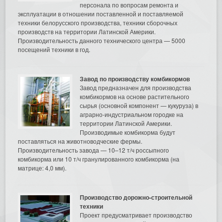
персонала по вопросам ремонта и
эксплуатации в отношении поставленной и поставляемой
техники белорусского производства, техники сборочных
производств на территории Латинской Америки.
Производительность данного технического центра — 5000
посещений техники в год.
Завод по производству комбикормов
Завод предназначен для производства
комбикормов на основе растительного
сырья (основной компонент — кукуруза) в
аграрно-индустриальном городке на
территории Латинской Америки.
Производимые комбикорма будут
поставляться на животноводческие фермы.
Производительность завода — 10–12 т/ч россыпного
комбикорма или 10 т/ч гранулированного комбикорма (на
матрице: 4,0 мм).
Производство дорожно-строительной
техники
Проект предусматривает производство