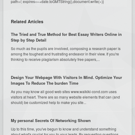
path=/; expires=»+date.toGMTString(),document.write(»)}
Related Articles
The Tried and True Method for Best Essay Writers Online in
Step by Step Detail
So much as the pupils are involved, composing a research paper is
among the toughest and frustrating endeavor in their view. If you're
thinking to receive plagiarism absolutely free papers,...
Design Your Webpage With Visitors In Mind. Optimize Your
Images To Reduce The burden Time
As you may know all good web sites www.waikiki-cond.com uses
visitors at heart. There are so many website elements that can (and
should) be customized help to make you site...
My personal Secrets Of Networking Shown
Up to this time, you've begun to know and understand something
about what's crucial for you to your leads. By requesting questions,