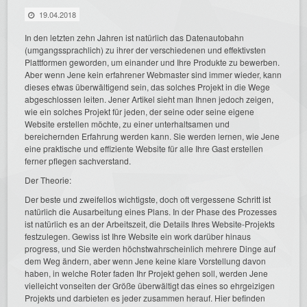
19.04.2018
In den letzten zehn Jahren ist natürlich das Datenautobahn
(umgangssprachlich) zu ihrer der verschiedenen und effektivsten
Plattformen geworden, um einander und Ihre Produkte zu bewerben.
Aber wenn Jene kein erfahrener Webmaster sind immer wieder, kann
dieses etwas überwältigend sein, das solches Projekt in die Wege
abgeschlossen leiten. Jener Artikel sieht man Ihnen jedoch zeigen,
wie ein solches Projekt für jeden, der seine oder seine eigene
Website erstellen möchte, zu einer unterhaltsamen und
bereichernden Erfahrung werden kann. Sie werden lernen, wie Jene
eine praktische und effiziente Website für alle Ihre Gast erstellen
ferner pflegen sachverstand.
Der Theorie:
Der beste und zweifellos wichtigste, doch oft vergessene Schritt ist
natürlich die Ausarbeitung eines Plans. In der Phase des Prozesses
ist natürlich es an der Arbeitszeit, die Details Ihres Website-Projekts
festzulegen. Gewiss ist Ihre Website ein work darüber hinaus
progress, und Sie werden höchstwahrscheinlich mehrere Dinge auf
dem Weg ändern, aber wenn Jene keine klare Vorstellung davon
haben, in welche Roter faden Ihr Projekt gehen soll, werden Jene
vielleicht vonseiten der Größe überwältigt das eines so ehrgeizigen
Projekts und darbieten es jeder zusammen herauf. Hier befinden