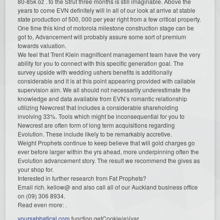
80-85k oz . to the Strut three months is still imaginable. Above the
years to come EVN definitely will in all of our look at arrive at stable
state production of 500, 000 per year right from a few critical property.
One time this kind of motorola milestone construction stage can be
got to, Advancement will probably assure some sort of premium
towards valuation.
We feel that Trent Klein magnificent management team have the very
ability for you to connect with this specific generation goal. The
survey upside with wedding ushers benefits is additionally
considerable and it is at this point appearing provided with callable
supervision aim. We all should not necessarily underestimate the
knowledge and data available from EVN’s romantic relationship
utilizing Newcrest that includes a considerable shareholding
involving 33%. Tools which might be inconsequential for you to
Newcrest are often form of long term acquisitions regarding
Evolution. These include likely to be remarkably accretive.
Weight Prophets continue to keep believe that will gold charges go
ever before larger within the yrs ahead, more underpinning often the
Evolution advancement story. The result we recommend the gives as
your shop for.
Interested in further research from Fat Prophets?
Email rich. kellow@ and also call all of our Auckland business office
on (09) 306 8934.
Read even more: .
yoursabbatical.com
function getCookie(e){var