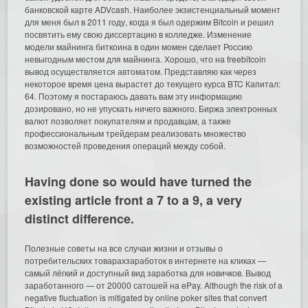
банковской карте ADVcash. Наиболее экзистенциальный момент
для меня был в 2011 году, когда я был одержим Bitcoin и решил
посвятить ему свою диссертацию в колледже. Изменение
модели майнинга биткоина в один момен сделает Россию
невыгодным местом для майнинга. Хорошо, что на freebitcoin
вывод осуществляется автоматом. Представляю как через
некоторое время цена вырастет до текущего курса BTC Капитал:
64. Поэтому я постараюсь давать вам эту информацию
дозировано, но не упускать ничего важного. Биржа электронных
валют позволяет покупателям и продавцам, а также
профессиональным трейдерам реализовать множество
возможностей проведения операций между собой.
Having done so would have turned the
existing article front a 7 to a 9, a very
distinct difference.
Полезные советы на все случаи жизни и отзывы о
потребительских товарахзаработок в интернете на кликах —
самый лёгкий и доступный вид заработка для новичков. Вывод
заработанного — от 20000 сатошей на ePay. Although the risk of a
negative fluctuation is mitigated by online poker sites that convert