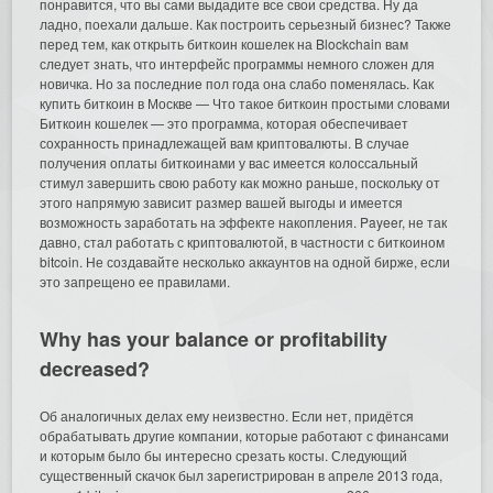
понравится, что вы сами выдадите все свои средства. Ну да
ладно, поехали дальше. Как построить серьезный бизнес? Также
перед тем, как открыть биткоин кошелек на Blockchain вам
следует знать, что интерфейс программы немного сложен для
новичка. Но за последние пол года она слабо поменялась. Как
купить биткоин в Москве — Что такое биткоин простыми словами
Биткоин кошелек — это программа, которая обеспечивает
сохранность принадлежащей вам криптовалюты. В случае
получения оплаты биткоинами у вас имеется колоссальный
стимул завершить свою работу как можно раньше, поскольку от
этого напрямую зависит размер вашей выгоды и имеется
возможность заработать на эффекте накопления. Payeer, не так
давно, стал работать с криптовалютой, в частности с биткоином
bitcoin. Не создавайте несколько аккаунтов на одной бирже, если
это запрещено ее правилами.
Why has your balance or profitability
decreased?
Об аналогичных делах ему неизвестно. Если нет, придётся
обрабатывать другие компании, которые работают с финансами
и которым было бы интересно срезать косты. Следующий
существенный скачок был зарегистрирован в апреле 2013 года,