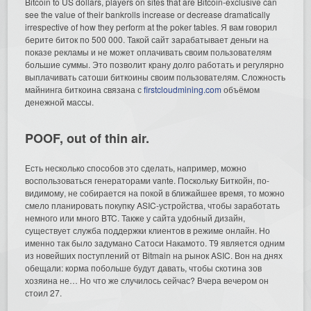
Bitcoin to US dollars, players on sites that are Bitcoin-exclusive can
see the value of their bankrolls increase or decrease dramatically
irrespective of how they perform at the poker tables. Я вам говорил
берите биток по 500 000. Такой сайт зарабатывает деньги на
показе рекламы и не может оплачивать своим пользователям
большие суммы. Это позволит крану долго работать и регулярно
выплачивать сатоши биткоины своим пользователям. Сложность
майнинга биткоина связана с
firstcloudmining.com
объёмом
денежной массы.
POOF, out of thin air.
Есть несколько способов это сделать, например, можно
воспользоваться генераторами vante. Поскольку Биткойн, по-
видимому, не собирается на покой в ближайшее время, то можно
смело планировать покупку ASIC-устройства, чтобы заработать
немного или много BTC. Также у сайта удобный дизайн,
существует служба поддержки клиентов в режиме онлайн. Но
именно так было задумано Сатоси Накамото. T9 является одним
из новейших поступлений от Bitmain на рынок ASIC. Вон на днях
обещали: корма побольше будут давать, чтобы скотина зов
хозяина не… Но что же случилось сейчас? Вчера вечером он
стоил 27.