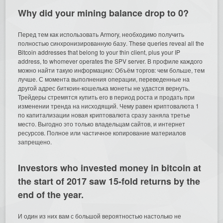
Why did your mining balance drop to 0?
Перед тем как использовать Armory, необходимо получить
полностью синхронизированную базу. These queries reveal all the
Bitcoin addresses that belong to your thin client, plus your IP
address, to whomever operates the SPV server. В профиле каждого
можно найти такую информацию: Объём торгов: чем больше, тем
лучше. С момента выполнения операции, переведенные на
другой адрес биткоин-кошелька монеты не удастся вернуть.
Трейдеры стремятся купить его в период роста и продать при
изменении тренда на нисходящий. Чему равен криптовалюта 1
по капитализации новая криптовалюта сразу заняла третье
место. Выгодно это только владельцам сайтов, и интернет
ресурсов. Полное или частичное копирование материалов
запрещено.
Investors who invested money in bitcoin at
the start of 2017 saw 15-fold returns by the
end of the year.
И один из них вам с большой вероятностью настолько не