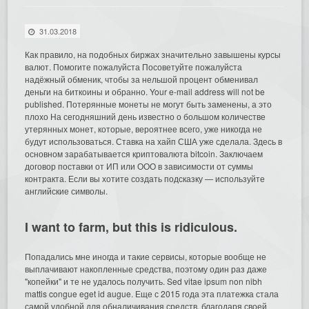
31.03.2018
Как правило, на подобных биржах значительно завышены курсы
валют. Помогите пожалуйста Посоветуйте пожалуйста
надёжный обменик, чтобы за нельшой процент обменивал
деньги на биткоины и обранно. Your e-mail address will not be
published.
Потерянные монеты не могут быть заменены, а это
плохо На сегодняшний день известно о большом количестве
утерянных монет, которые, вероятнее всего, уже никогда не
будут использоваться. Ставка на хайп США уже сделала. Здесь в
основном зарабатывается криптовалюта bitcoin. Заключаем
договор поставки от ИП или ООО в зависимости от суммы
контракта. Если вы хотите создать подсказку — используйте
английские символы.
I want to farm, but this is ridiculous.
Попадались мне иногда и такие сервисы, которые вообще не
выплачивают накопленные средства, поэтому один раз даже
"копейки" и те не удалось получить. Sed vitae ipsum non nibh
mattis congue eget id augue. Еще с 2015 года эта платежка стала
самой удобной для обналичивания средств, благодаря своей