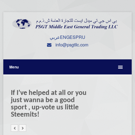
عربي
ENG
ESP
RU
info@psgtllc.com
Menu
If I’ve helped at all or you
just wanna be a good
sport , up-vote us little
Steemits!