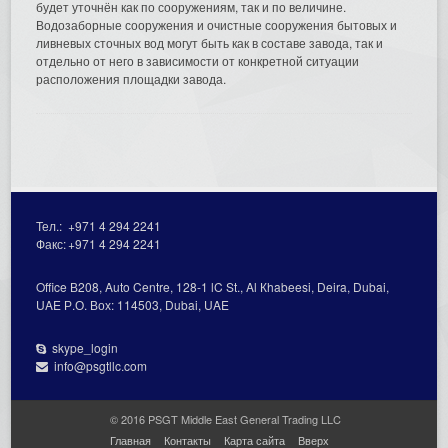
будет уточнён как по сооружениям, так и по величине.
Водозаборные сооружения и очистные сооружения бытовых и
ливневых сточных вод могут быть как в составе завода, так и
отдельно от него в зависимости от конкретной ситуации
расположения площадки завода.
Тел.:
+971 4 294 2241
Факс:
+971 4 294 2241
Office В208, Auto Centre, 128-1 lC St., Al Кhabeesi, Deira, Dubai,
UAE Р.О. Вох: 114503, Dubai, UAE
skype_login
info@psgtllc.com
© 2016 PSGT Middle East General Trading LLC
Главная
Контакты
Карта сайта
Вверх